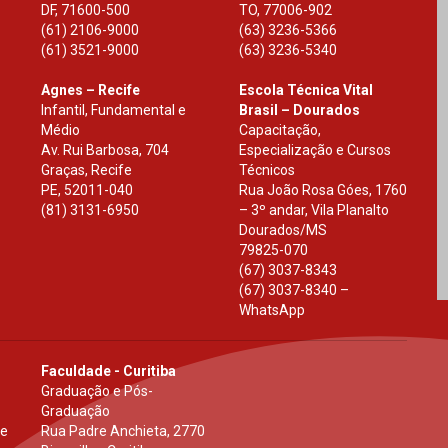
DF
,
71600-500
TO
,
77006-902
(61) 2106-9000
(63) 3236-5366
(61) 3521-9000
(63) 3236-5340
Agnes – Recife
Escola Técnica Vital
Infantil, Fundamental e
Brasil – Dourados
Médio
Capacitação,
Av. Rui Barbosa, 704
Especialização e Cursos
Graças, Recife
Técnicos
PE
,
52011-040
Rua João Rosa Góes, 1760
(81) 3131-6950
– 3º andar, Vila Planalto
Dourados
/
MS
79825-070
(67) 3037-8343
(67) 3037-8340 –
WhatsApp
Faculdade - Curitiba
Graduação e Pós-
Graduação
 e
Rua Padre Anchieta, 2770