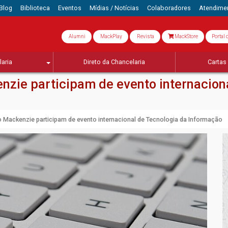
Blog
Biblioteca
Eventos
Mídias / Notícias
Colaboradores
Atendime
Alumni
MackPlay
Revista
MackStore
Portal 
aria
Direto da Chancelaria
Cartas 
nzie participam de evento internacion
 Mackenzie participam de evento internacional de Tecnologia da Informação