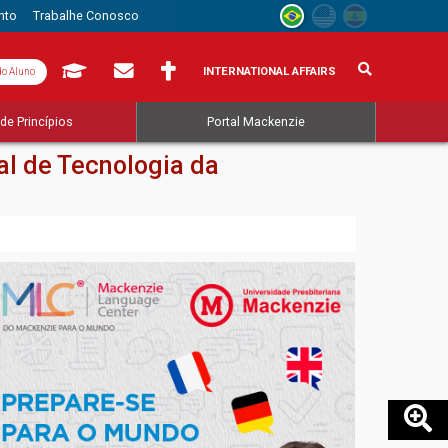
nto
Trabalhe Conosco
INTERNATIONAL AFFAIRS
do Aluno
de Princípios
Portal Mackenzie
al de Tecnologia da