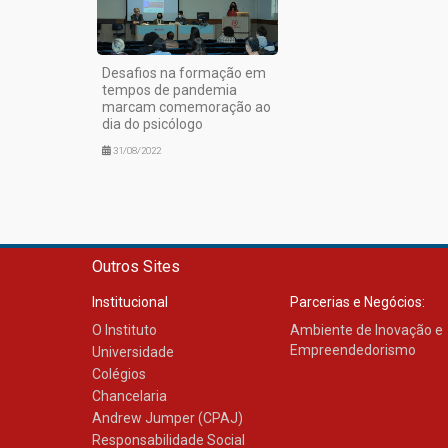
Desafios na formação em
tempos de pandemia
marcam comemoração ao
dia do psicólogo
31/08/2022
Outros Sites
Institucional
Parcerias e Negócios:
O Instituto
Ambiente de Inovação e
Empreendedorismo
Universidade
Colégios
Chancelaria
Andrew Jumper (CPAJ)
Responsabilidade Social