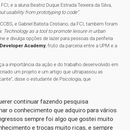
CI, e a aluna Beatriz Duque Estrada Teixeira da Silva,
out usability from prototyping to code”
.
o CCBS, e Gabriel Batista Cristiano, da FCI, também foram
a: Technology as a tool to promote leisure in urban
eúne e divulga opções de lazer para pessoas da periferia
 Developer Academy
, fruto da parceria entre a UPM e a
orça a importância da ação e do trabalho desenvolvido em
criado um projeto e um artigo que ultrapassou as
icante”, disse o estudante de Psicologia, que
uerer continuar fazendo pesquisa
ar o conhecimento que adquiro para vários
ngressos sempre foi algo que gostei muito
nhecimento e trocas muito ricas, e sempre