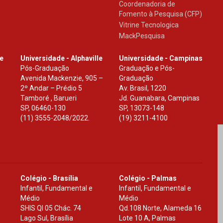
Coordenadoria de
Fomento à Pesquisa (CFP)
Vitrine Tecnologica
MackPesquisa
le
Universidade - Alphaville
Universidade - Campinas
Pós-Graduação
Graduação e Pós-
Avenida Mackenzie, 905 –
Graduação
2º Andar – Prédio 5
Av. Brasil, 1220
Tamboré , Barueri
Jd. Guanabara, Campinas
SP
,
06460-130
SP
,
13073-148
(11) 3555-2048/2022.
(19) 3211-4100
Colégio - Brasília
Colégio - Palmas
Infantil, Fundamental e
Infantil, Fundamental e
Médio
Médio
SHIS Ql 05 Chác. 74
Qd.108 Norte, Alameda 16
Lago Sul, Brasília
Lote 10 A, Palmas