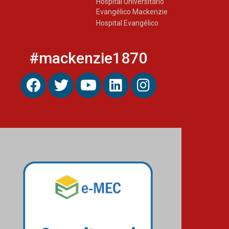
Hospital Universitário
Evangélico Mackenzie
Hospital Evangélico
#mackenzie1870