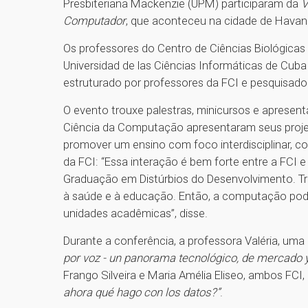
Presbiteriana Mackenzie (UPM) participaram da
V
Computador
, que aconteceu na cidade de Havana
Os professores do Centro de Ciências Biológicas
Universidad de las Ciências Informáticas de Cub
estruturado por professores da FCI e pesquisadore
O evento trouxe palestras, minicursos e apresent
Ciência da Computação apresentaram seus projeto
promover um ensino com foco interdisciplinar, co
da FCI: “Essa interação é bem forte entre a FCI 
Graduação em Distúrbios do Desenvolvimento. T
à saúde e à educação. Então, a computação pode
unidades acadêmicas”, disse.
Durante a conferência, a professora Valéria, uma
por voz - un panorama tecnológico, de mercado y
Frango Silveira e Maria Amélia Eliseo, ambos FCI
ahora qué hago con los datos?”
.