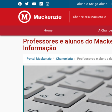
Aluno e Antigo Aluno
Chancelaria Mackenzie
Home
A Chancel
Professores e alunos do Macke
Informação
Portal Mackenzie
Chancelaria
Professores e alunos do