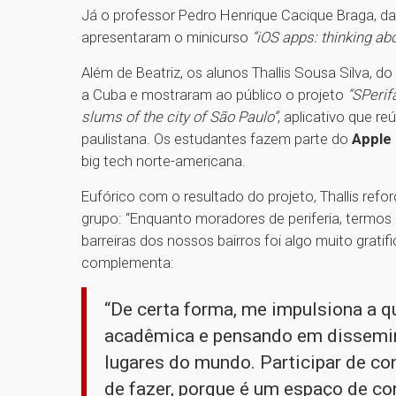
Já o professor Pedro Henrique Cacique Braga, da F
apresentaram o minicurso
“iOS apps: thinking ab
Além de Beatriz, os alunos Thallis Sousa Silva, d
a Cuba e mostraram ao público o projeto
“SPerif
slums of the city of São Paulo”
, aplicativo que r
paulistana. Os estudantes fazem parte do
Apple
big tech norte-americana.
Eufórico com o resultado do projeto, Thallis ref
grupo: “Enquanto moradores de periferia, termos 
barreiras dos nossos bairros foi algo muito gratif
complementa:
“De certa forma, me impulsiona a q
acadêmica e pensando em dissemin
lugares do mundo. Participar de co
de fazer, porque é um espaço de co