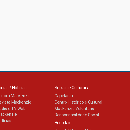
ídias / Notícias:
Sociais e Culturais:
ditora Mackenzie
Capelania
evista Mackenzie
Centro Histórico e Cultural
ádio e TV Web
Mackenzie Voluntário
ackenzie
Responsabilidade Social
otícias
Hospitais: