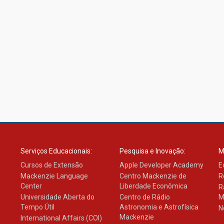
Serviços Educacionais:
Pesquisa e Inovação:
M
Cursos de Extensão
Apple Developer Academy
E
Mackenzie Language
Centro Mackenzie de
R
Center
Liberdade Econômica
R
Universidade Aberta do
Centro de Rádio
M
Tempo Útil
Astronomia e Astrofísica
N
Mackenzie
International Affairs (COI)