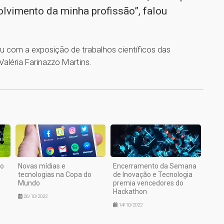
olvimento da minha profissão”, falou
 com a exposição de trabalhos científicos das
Valéria Farinazzo Martins.
1
go
Novas mídias e
Encerramento da Semana
tecnologias na Copa do
de Inovação e Tecnologia
Mundo
premia vencedores do
Hackathon
26/10/2022
14/10/2022