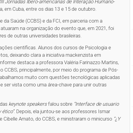
III Jornadas Ibero-americanas de Interação Humano-
, em Cuba, entre os dias 13 e 15 de outubro.
 e da Saúde (CCBS) e da FCI, em parceria com a
a atuaram na organização do evento que, em 2021, foi
s de outras universidades brasileiras.
ações científicas. Alunos dos cursos de Psicologia e
s, deixando clara a iniciativa mackenzista em
nforme destaca a professora Valéria Farinazzo Martins,
e o CCBS, principalmente, por meio do programa de Pós-
rabalhamos muito com questões tecnológicas aplicadas
 ser vista como uma área-chave para unir outras
 das
keynote speakers
falou sobre
“Interface de usuario
 ético”
. Depois, ela juntou-se aos professores Ismar
, e Cibelle Amato, do CCBS, e ministraram o minicurso
“¿Y