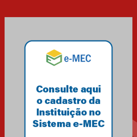
Cerimônia do Jaleco marca
entrada de novos alunos de
Medicina em Alphaville
09.03.2026
Mackenzie mobiliza campanha
solidária para apoiar famílias em
Minas Gerais
05.03.2026
Primeiro culto do ano ressalta o
agradecimento
27.02.2026
Mackenzie recepciona calouros
do primeiro semestre de 2026