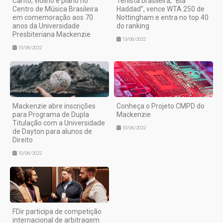
Canto, violino e piano no
Tenista brasileira, “Bia
Centro de Música Brasileira
Haddad”, vence WTA 250 de
em comemoração aos 70
Nottingham e entra no top 40
anos da Universidade
do ranking
Presbiteriana Mackenzie
13/06/2022
15/06/2022
Mackenzie abre inscrições
Conheça o Projeto CMPD do
para Programa de Dupla
Mackenzie
Titulação com a Universidade
10/06/2022
de Dayton para alunos de
Direito
10/06/2022
FDir participa de competição
internacional de arbitragem