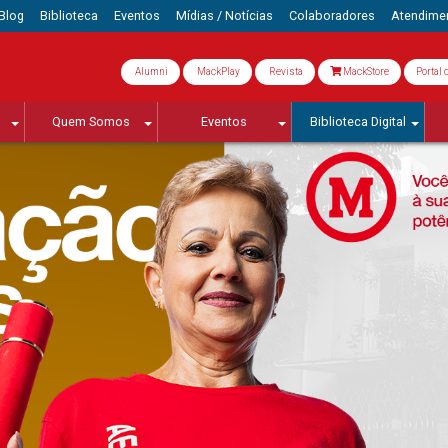
Blog
Biblioteca
Eventos
Mídias / Notícias
Colaboradores
Atendime
Alumni
MackPlay
Revista
MackStore
Portal 
Quem Somos
Eventos
Biblioteca Digital