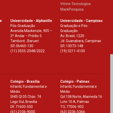
Vitrine Tecnologica
MackPesquisa
le
Universidade - Alphaville
Universidade - Campinas
Pós-Graduação
Graduação e Pós-
Avenida Mackenzie, 905 –
Graduação
2º Andar – Prédio 5
Av. Brasil, 1220
Tamboré , Barueri
Jd. Guanabara, Campinas
SP
,
06460-130
SP
,
13073-148
(11) 3555-2048/2022.
(19) 3211-4100
Colégio - Brasília
Colégio - Palmas
Infantil, Fundamental e
Infantil, Fundamental e
Médio
Médio
SHIS Ql 05 Chác. 74
Qd.108 Norte, Alameda 16
Lago Sul, Brasília
Lote 10 A, Palmas
DF
,
71600-500
TO
,
77006-902
(61) 2106-9000
(63) 3236-5366