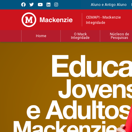
Aluno e Antigo Aluno
CEMAPI - Mackenzie
Integridade
O Mack
Núcleos de
Home
Integridade
Pesquisas