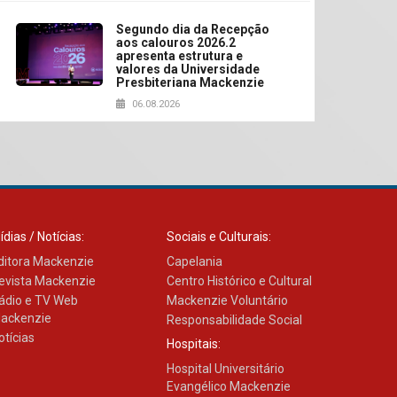
Segundo dia da Recepção
aos calouros 2026.2
apresenta estrutura e
valores da Universidade
Presbiteriana Mackenzie
06.08.2026
Nova apresentação do
Centro de Música Brasileira
homenageia artista
brasileira
05.08.2026
ídias / Notícias:
Sociais e Culturais:
ditora Mackenzie
Capelania
evista Mackenzie
Centro Histórico e Cultural
Universidade Mackenzie
ádio e TV Web
realizará nova edição da
Mackenzie Voluntário
Feira EducationUSA
ackenzie
Responsabilidade Social
05.08.2026
otícias
Hospitais:
Hospital Universitário
Evangélico Mackenzie
Seminário discute desafios