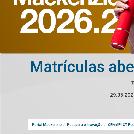
Matrículas ab
T
29.05.202
Portal Mackenzie
Pesquisa e Inovação
CEMAPI CT Pes