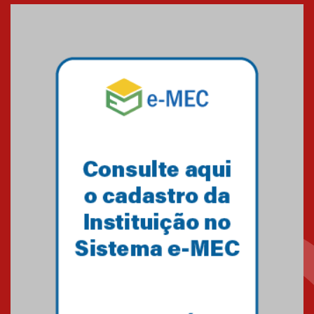
Seminário discute desafios
das novas tecnologias em
sistemas solares residenciais
04.08.2026
Mackenzie recepciona os
calouros do segundo semestre
de 2026
04.08.2026
Como o Colégio Mackenzie
Brasília prepara seus
estudantes para o PAS antes
mesmo do Ensino Médio
04.08.2026
Como os pais podem investir
na educação dos filhos além da
escola