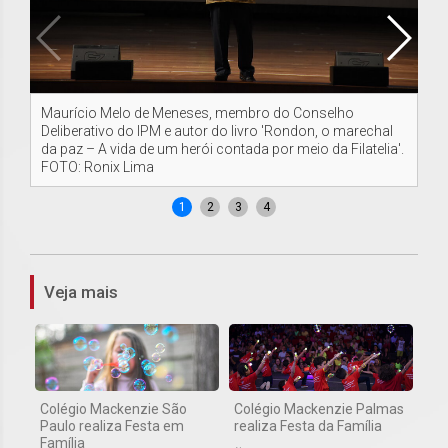
Maurício Melo de Meneses, membro do Conselho
Mi
Deliberativo do IPM e autor do livro 'Rondon, o marechal
da paz – A vida de um herói contada por meio da Filatelia'.
FOTO: Ronix Lima
1
2
3
4
Veja mais
Colégio Mackenzie São
Colégio Mackenzie Palmas
Paulo realiza Festa em
realiza Festa da Família
Família