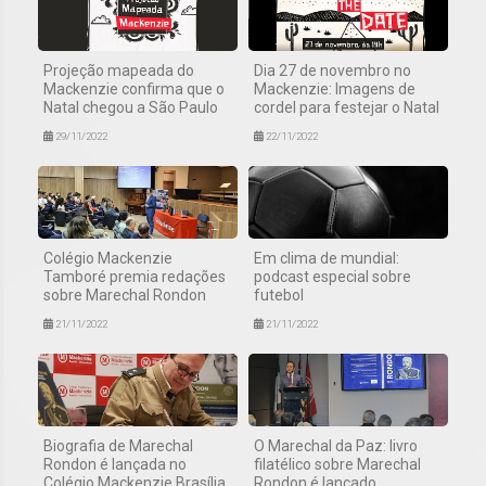
Projeção mapeada do
Dia 27 de novembro no
Mackenzie confirma que o
Mackenzie: Imagens de
Natal chegou a São Paulo
cordel para festejar o Natal
29/11/2022
22/11/2022
Colégio Mackenzie
Em clima de mundial:
Tamboré premia redações
podcast especial sobre
sobre Marechal Rondon
futebol
21/11/2022
21/11/2022
Biografia de Marechal
O Marechal da Paz: livro
Rondon é lançada no
filatélico sobre Marechal
Colégio Mackenzie Brasília
Rondon é lançado