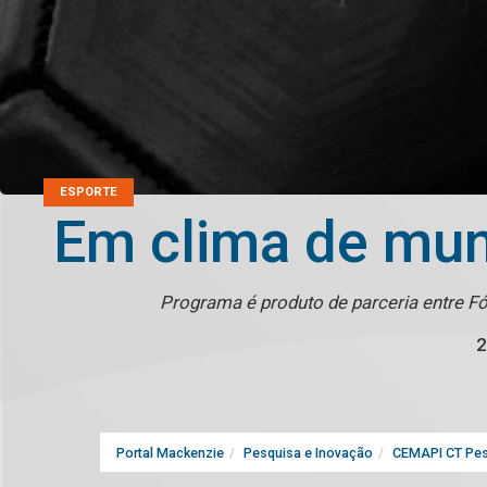
ESPORTE
Em clima de mund
Programa é produto de parceria entre 
2
Portal Mackenzie
Pesquisa e Inovação
CEMAPI CT Pes