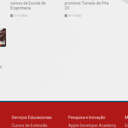
cursos da Escola de
promove Torneio de Fifa
Engenharia
23
21/11/2022
18/11/2022
a
s
Serviços Educacionais:
Pesquisa e Inovação:
M
Cursos de Extensão
Apple Developer Academy
E