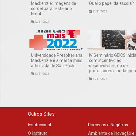
Mackenzie: Imagens de
Qual o papel da escola?
cordel para festejar o
21/11/2022
Natal
22/11/2022
Universidade Presbiteriana
IV Seminário GEICS inici
Mackenzie é a marca mais
com incentivo ao
admirada de São Paulo
desenvolvimento de
professores e pedagogo
17/11/2022
11/11/2022
Outros Sites
Institucional
Parcerias e Negócios:
O Instituto
Ambiente de Inovação e