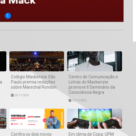
1
Colégio Mackenzie São
Centro de Comunicação e
 a
Paulo premia redações
Letras do Mackenzie
sobre Marechal Rondon
promove II Seminário da
Consciência Negra
23/11/2022
22/11/2022
Confira os dois novos
Em clima de Copa: UPM