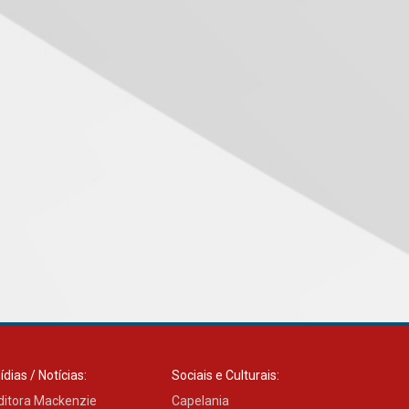
das novas tecnologias em
sistemas solares
residenciais
04.08.2026
Mackenzie recepciona os
calouros do segundo
semestre de 2026
04.08.2026
Como o Colégio Mackenzie
Brasília prepara seus
estudantes para o PAS antes
mesmo do Ensino Médio
04.08.2026
Como os pais podem investir
ídias / Notícias:
Sociais e Culturais:
na educação dos filhos além
da escola
ditora Mackenzie
Capelania