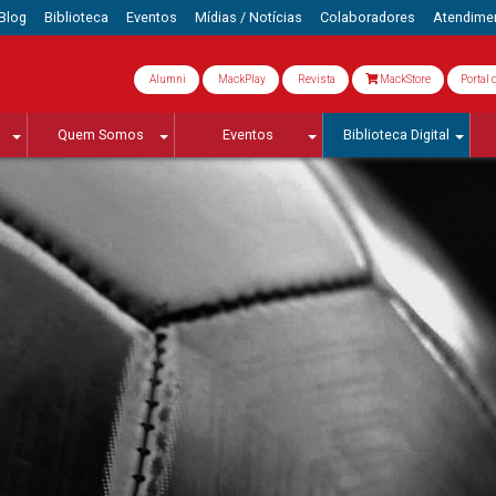
Blog
Biblioteca
Eventos
Mídias / Notícias
Colaboradores
Atendime
Alumni
MackPlay
Revista
MackStore
Portal 
Quem Somos
Eventos
Biblioteca Digital