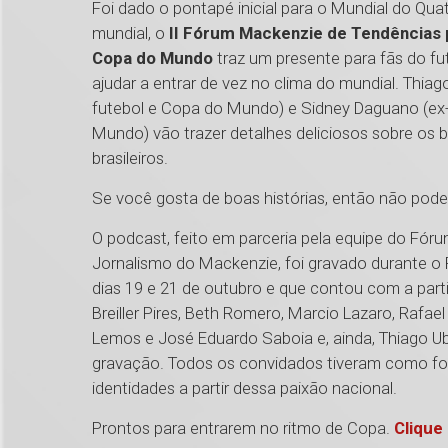
Foi dado o pontapé inicial para o Mundial do Qua
mundial, o
II Fórum Mackenzie de Tendências p
Copa do Mundo
traz um presente para fãs do f
ajudar a entrar de vez no clima do mundial. Thiag
futebol e Copa do Mundo) e Sidney Daguano (ex
Mundo) vão trazer detalhes deliciosos sobre os 
brasileiros.
Se você gosta de boas histórias, então não pode
O podcast, feito em parceria pela equipe do Fó
Jornalismo do Mackenzie, foi gravado durante o
dias 19 e 21 de outubro e que contou com a par
Breiller Pires, Beth Romero, Marcio Lazaro, Rafael S
Lemos e José Eduardo Saboia e, ainda, Thiago Ub
gravação. Todos os convidados tiveram como foco 
identidades a partir dessa paixão nacional.
Prontos para entrarem no ritmo de Copa.
Clique