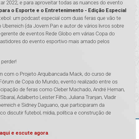
tar 2022, e para aproveitar todas as nuances do evento
ara o Esporte e o Entretenimento - Edição Especial
utebol: um podcast especial com duas feras que vão te
o Uberreich (da Jovem Pan e autor de vários livros sobre
-gerente de eventos Rede Globo em várias Copa do
bastidores do evento esportivo mais amado pelos
 perder!
rum com o Projeto Arquibancada Mack, do curso de
 Fórum de Copa do Mundo, evento realizado entre os
ticipação de feras como Cleber Machado, André Hernan,
baraí, Adalberto Leister Filho, Juliana Tranjan, Vladir
erreich e Sidney Daguano, que participaram da
discutir futebol, mídia, política e construção de
 aqui e escute agora
.