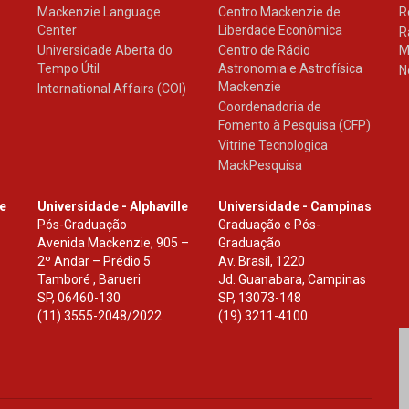
Mackenzie Language
Centro Mackenzie de
R
Center
Liberdade Econômica
R
Universidade Aberta do
Centro de Rádio
M
Tempo Útil
Astronomia e Astrofísica
N
Mackenzie
International Affairs (COI)
Coordenadoria de
Fomento à Pesquisa (CFP)
Vitrine Tecnologica
MackPesquisa
le
Universidade - Alphaville
Universidade - Campinas
Pós-Graduação
Graduação e Pós-
Avenida Mackenzie, 905 –
Graduação
2º Andar – Prédio 5
Av. Brasil, 1220
Tamboré , Barueri
Jd. Guanabara, Campinas
SP
,
06460-130
SP
,
13073-148
(11) 3555-2048/2022.
(19) 3211-4100