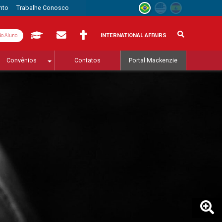
nto
Trabalhe Conosco
INTERNATIONAL AFFAIRS
do Aluno
Convênios
Contatos
Portal Mackenzie