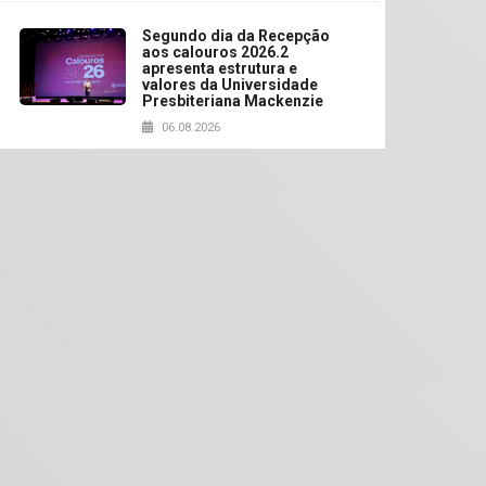
Segundo dia da Recepção
aos calouros 2026.2
apresenta estrutura e
valores da Universidade
Presbiteriana Mackenzie
06.08.2026
Nova apresentação do
Centro de Música Brasileira
homenageia artista
brasileira
05.08.2026
Universidade Mackenzie
realizará nova edição da
Feira EducationUSA
05.08.2026
Seminário discute desafios