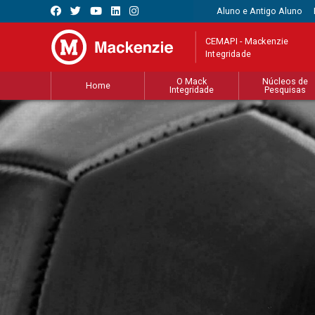
Aluno e Antigo Aluno
CEMAPI - Mackenzie
Integridade
O Mack
Núcleos de
Home
Integridade
Pesquisas