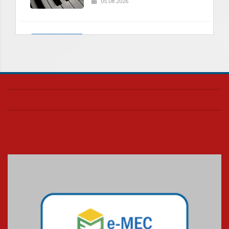
05.08.2026
Universidade Mackenzie
realizará nova edição da Feira
EducationUSA
05.08.2026
Seminário discute desafios
das novas tecnologias em
sistemas solares residenciais
04.08.2026
Mackenzie recepciona os
calouros do segundo semestre
de 2026
04.08.2026
Como o Colégio Mackenzie