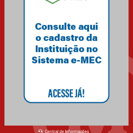
Brasília prepara seus
estudantes para o PAS antes
mesmo do Ensino Médio
04.08.2026
Como os pais podem investir
na educação dos filhos além da
escola
04.08.2026
XIII Fórum de Aprendizagem
Transformadora reúne
docentes para debater
inovação e desafios da
educação superior
04.08.2026
Central de Informações