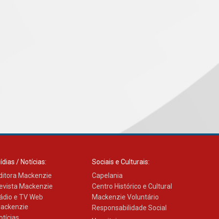
ídias / Notícias:
Sociais e Culturais:
ditora Mackenzie
Capelania
evista Mackenzie
Centro Histórico e Cultural
ádio e TV Web
Mackenzie Voluntário
ackenzie
Responsabilidade Social
otícias