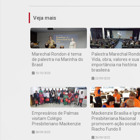
Veja mais
Marechal Rondon é tema
Palestra Marechal Rond
de palestra na Marinha do
Vida, obra, valores e sua
Brasil
importância na história
brasileira
10/10/2023
22/09/2023
Empresários de Palmas
Mackenzie Brasília e Igre
visitam Colégio
Presbiteriana Nacional
Presbiteriano Mackenzie
promovem ação social n
Riacho Fundo II
28/09/2022
26/09/2022