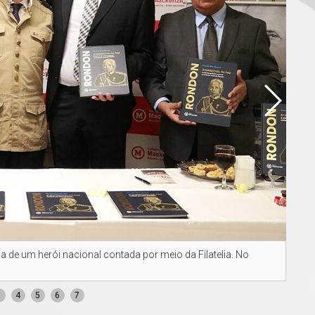
 de um herói nacional contada por meio da Filatelia. No
O au
por m
3
4
5
6
7