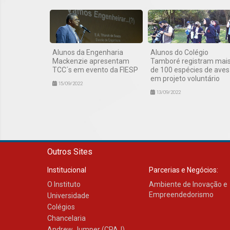
Alunos da Engenharia
Alunos do Colégio
Mackenzie apresentam
Tamboré registram mai
TCC´s em evento da FIESP
de 100 espécies de aves
em projeto voluntário
15/09/2022
13/09/2022
Outros Sites
Institucional
Parcerias e Negócios:
O Instituto
Ambiente de Inovação e
Empreendedorismo
Universidade
Colégios
Chancelaria
Andrew Jumper (CPAJ)