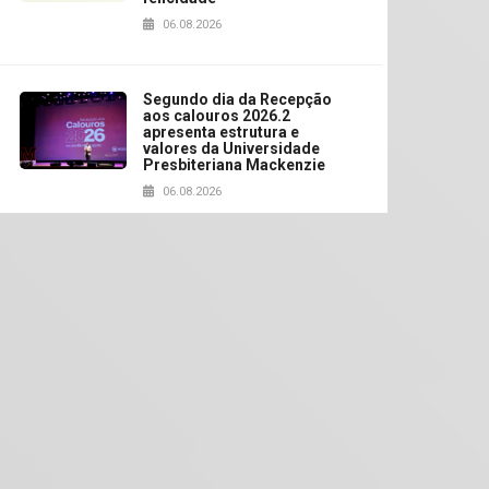
06.08.2026
Segundo dia da Recepção
aos calouros 2026.2
apresenta estrutura e
valores da Universidade
Presbiteriana Mackenzie
06.08.2026
Nova apresentação do
Centro de Música Brasileira
homenageia artista
brasileira
05.08.2026
Universidade Mackenzie
realizará nova edição da
Feira EducationUSA
05.08.2026