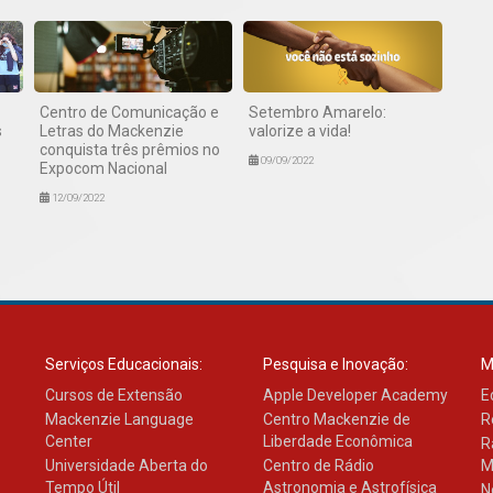
Centro de Comunicação e
Setembro Amarelo:
s
Letras do Mackenzie
valorize a vida!
conquista três prêmios no
09/09/2022
Expocom Nacional
12/09/2022
Serviços Educacionais:
Pesquisa e Inovação:
M
Cursos de Extensão
Apple Developer Academy
E
Mackenzie Language
Centro Mackenzie de
R
Center
Liberdade Econômica
R
Universidade Aberta do
Centro de Rádio
M
Tempo Útil
Astronomia e Astrofísica
N