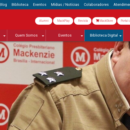
Blog
Biblioteca
Eventos
Mídias / Notícias
Colaboradores
Atendime
Alumni
MackPlay
Revista
MackStore
Portal 
Quem Somos
Eventos
Biblioteca Digital