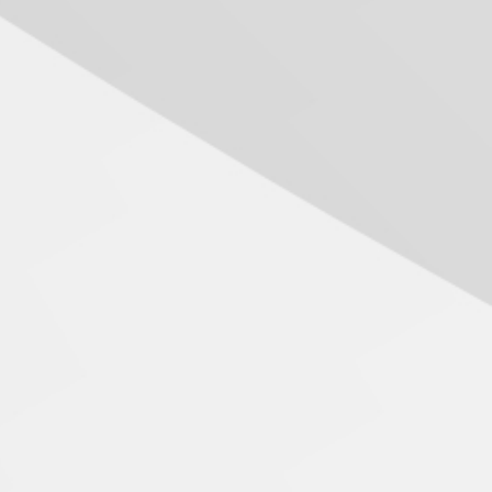
Seminário discute desafios
das novas tecnologias em
sistemas solares
residenciais
04.08.2026
Mackenzie recepciona os
calouros do segundo
semestre de 2026
04.08.2026
Como o Colégio Mackenzie
Brasília prepara seus
estudantes para o PAS antes
tor Maurício Meneses no lançamento do livro Rondomo marechal da paz
mesmo do Ensino Médio
eio da Filatelia.
04.08.2026