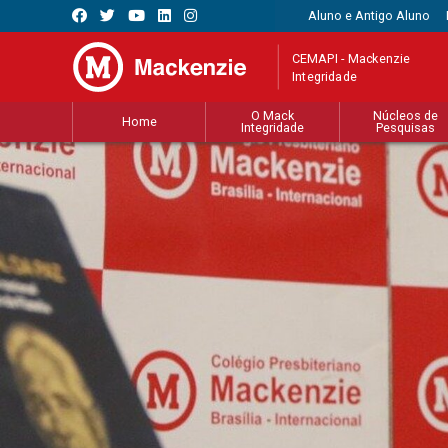
Aluno e Antigo Aluno
CEMAPI - Mackenzie
Integridade
O Mack
Núcleos de
Home
Integridade
Pesquisas