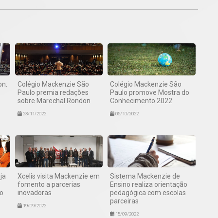
on:
Colégio Mackenzie São
Colégio Mackenzie São
Paulo premia redações
Paulo promove Mostra do
sobre Marechal Rondon
Conhecimento 2022
23/11/2022
05/10/2022
ja
Xcelis visita Mackenzie em
Sistema Mackenzie de
fomento a parcerias
Ensino realiza orientação
o
inovadoras
pedagógica com escolas
parceiras
19/09/2022
15/09/2022