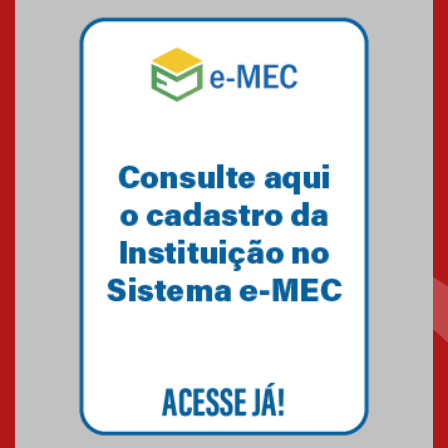
04.08.2026
Mackenzie recepciona os
calouros do segundo semestre
de 2026
04.08.2026
Como o Colégio Mackenzie
Brasília prepara seus
estudantes para o PAS antes
mesmo do Ensino Médio
04.08.2026
Como os pais podem investir
na educação dos filhos além da
escola
04.08.2026