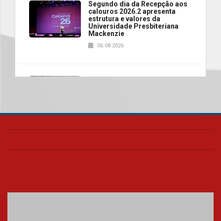
Segundo dia da Recepção aos
calouros 2026.2 apresenta
estrutura e valores da
Universidade Presbiteriana
Mackenzie
06.08.2026
Nova apresentação do Centro
de Música Brasileira
homenageia artista brasileira
05.08.2026
Universidade Mackenzie
realizará nova edição da Feira
EducationUSA
05.08.2026
Seminário discute desafios
das novas tecnologias em
sistemas solares residenciais