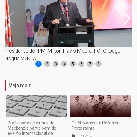
Presidente do IPM, Milton Flávio Moura. FOTO: Dago
F
Nogueira/NTAI
a
1
2
3
4
5
6
7
8
Veja mais
Professores e alunos do
Os 505 anos da Reforma
Mackenzie participam de
Protestante
evento internacional de
31/10/2022