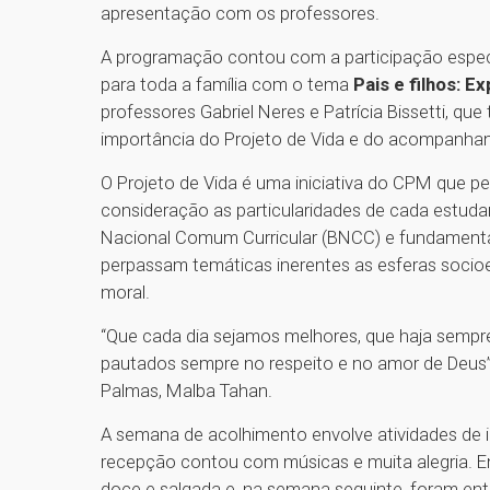
apresentação com os professores.
A programação contou com a participação especia
para toda a família com o tema
Pais e filhos: E
professores Gabriel Neres e Patrícia Bissetti, q
importância do Projeto de Vida e do acompanha
O Projeto de Vida é uma iniciativa do CPM que pe
consideração as particularidades de cada estud
Nacional Comum Curricular (BNCC) e fundamenta
perpassam temáticas inerentes as esferas socioem
moral.
“Que cada dia sejamos melhores, que haja semp
pautados sempre no respeito e no amor de Deus”
Palmas, Malba Tahan.
A semana de acolhimento envolve atividades de i
recepção contou com músicas e muita alegria. 
doce e salgada e, na semana seguinte, foram en