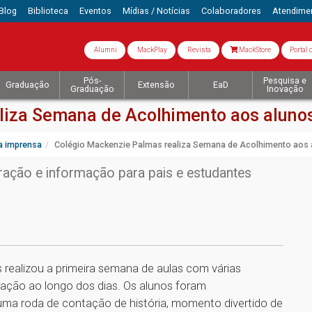
Blog
Biblioteca
Eventos
Mídias / Notícias
Colaboradores
Atendime
Alumni
MackPlay
Revista
MackStore
Portal 
Pós-
Pesquisa e
Graduação
Extensão
EaD
Graduação
Inovação
liza Semana de Acolhimento aos aluno
a imprensa
Colégio Mackenzie Palmas realiza Semana de Acolhimento aos 
gração e informação para pais e estudantes
realizou a primeira semana de aulas com várias
tação ao longo dos dias. Os alunos foram
ma roda de contação de história, momento divertido de