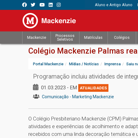
Aluno e Antigo Aluno
Processos
Mackenzie
Matrículas
Colégios
Seletivos
Colégio Mackenzie Palmas rea
Portal Mackenzie
Mídias / Notícias
Imprensa
Saiu n
Programação incluiu atividades de inte
01.03.2023 - EM
ATUALIDADES
Comunicação - Marketing Mackenzie
O Colégio Presbiteriano Mackenzie (CPM) Palmas 
atividades e experiências de acolhimento e adap
recebidos com uma linda decoração temática e u