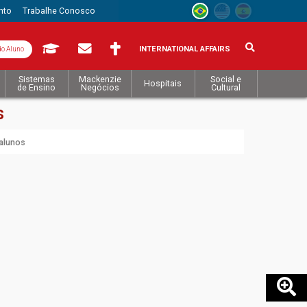
nto
Trabalhe Conosco
INTERNATIONAL AFFAIRS
do Aluno
Sistemas
Mackenzie
Social e
Hospitais
de Ensino
Negócios
Cultural
s
alunos