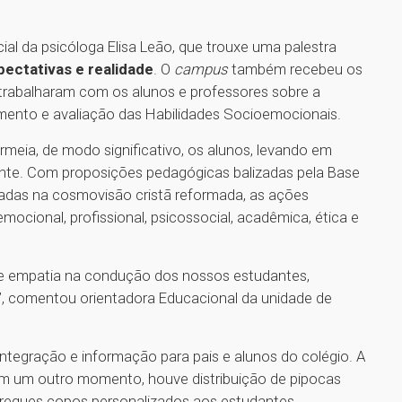
l da psicóloga Elisa Leão, que trouxe uma palestra
xpectativas e realidade
. O
campus
também recebeu os
ue trabalharam com os alunos e professores sobre a
mento e avaliação das Habilidades Socioemocionais.
rmeia, de modo significativo, os alunos, levando em
ante. Com proposições pedagógicas balizadas pela Base
das na cosmovisão cristã reformada, as ações
ocional, profissional, psicossocial, acadêmica, ética e
re empatia na condução dos nossos estudantes,
, comentou orientadora Educacional da unidade de
ntegração e informação para pais e alunos do colégio. A
Em um outro momento, houve distribuição de pipocas
tregues copos personalizados aos estudantes.