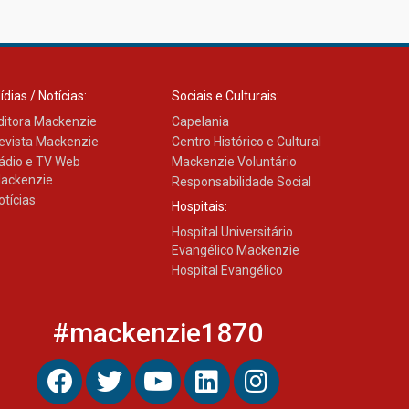
Transformadora reúne
docentes para debater
inovação e desafios da
educação superior
04.08.2026
ídias / Notícias:
Sociais e Culturais:
ditora Mackenzie
Capelania
evista Mackenzie
Centro Histórico e Cultural
ádio e TV Web
Mackenzie Voluntário
ackenzie
Responsabilidade Social
otícias
Hospitais:
Hospital Universitário
Evangélico Mackenzie
Hospital Evangélico
#mackenzie1870