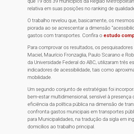
que 19 dos 39 municípios da Região Metropolit
relativa em suas posições no ranking de qualidad
O trabalho revelou que, basicamente, os mesmo
piorada ao se acrescentar a dimensão “acessibili
gastos com transportes. Confira o
estudo comp
Para comprovar os resultados, os pesquisadores
Maciel, Maurício Fronzaglia, Paulo Scarano e R
da Universidade Federal do ABC, utilizaram três es
indicadores de acessibilidade, tais como aproxi
mobilidade.
Um segundo conjunto de estratégias foi incorporar
bem-estar multidimensional, sensível à presença d
eficiência da política pública na dimensão de tra
confronta gastos municipais em transportes públi
para Municipalidades, na tradução da sigla em in
domicílios ao trabalho principal.