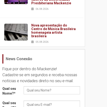
Presbiteriana Mackenzie
06.08.2026
Nova apresentação do
Centro de Música Brasileira
homenageia artista
brasileira
05.08.2026
News Conexão
Universidade Mackenzie
realizará nova edição da
Feira EducationUSA
Fique por dentro do Mackenzie!
05.08.2026
Cadastre-se em segundos e receba nossas
notícias e novidades direto no seu e-mail.
Seminário discute desafios
Qual seu
das novas tecnologias em
Nome?
*
sistemas solares
residenciais
Qual seu
04.08.2026