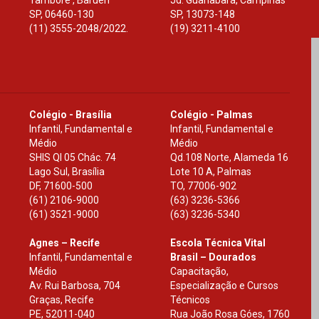
Tamboré , Barueri
Jd. Guanabara, Campinas
SP
,
06460-130
SP
,
13073-148
(11) 3555-2048/2022.
(19) 3211-4100
Colégio - Brasília
Colégio - Palmas
Infantil, Fundamental e
Infantil, Fundamental e
Médio
Médio
SHIS Ql 05 Chác. 74
Qd.108 Norte, Alameda 16
Lago Sul, Brasília
Lote 10 A, Palmas
DF
,
71600-500
TO
,
77006-902
(61) 2106-9000
(63) 3236-5366
(61) 3521-9000
(63) 3236-5340
Agnes – Recife
Escola Técnica Vital
Infantil, Fundamental e
Brasil – Dourados
Médio
Capacitação,
Av. Rui Barbosa, 704
Especialização e Cursos
Graças, Recife
Técnicos
PE
,
52011-040
Rua João Rosa Góes, 1760