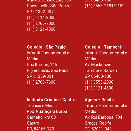
Rua da Consolação, 930
SP
,
06460-130
Consolação, São Paulo
(11) 3555-2181/2159
SP
,
01302-907
(11) 2114-8000
(11) 2766-7000
(11) 3121-4500
Colégio - São Paulo
Colégio - Tamboré
Infantil, Fundamental e
Infantil, Fundamental e
Médio
Médio
Rua Itambé, 145
Av. Mackenzie
Higienópolis, São Paulo
Tamboré, Barueri
SP
,
01239-001
SP
,
06460-130
(11) 2766-7600
(11) 3555-2000
(11) 3121-4600
Instituto Cristão - Castro
Agnes – Recife
Técnico e Médio
Infantil, Fundamental e
Rod. Guataçara Borba
Médio
Carneiro, km 03
Av. Rui Barbosa, 704
Castro
Graças, Recife
PR
,
84165-720
PE
,
52011-040