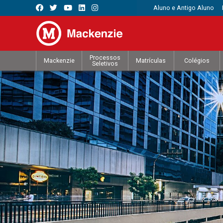
Aluno e Antigo Aluno
Processos
Mackenzie
Matrículas
Colégios
Seletivos