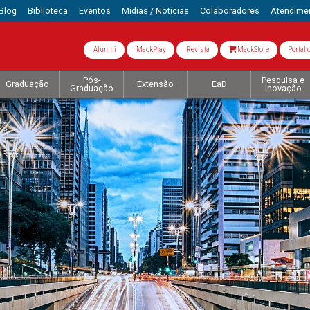
Blog
Biblioteca
Eventos
Mídias / Notícias
Colaboradores
Atendime
Alumni
MackPlay
Revista
MackStore
Portal 
Pós-
Pesquisa e
Graduação
Extensão
EaD
Graduação
Inovação