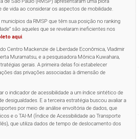
ana de São Paulo (RMSP) apresentaram uma piora
e de vida ao considerar os aspectos de mobilidade.
s municípios da RMSP que têm sua posição no ranking
dade” são aqueles que se revelaram ineficientes nos
leto aqui
.
 do Centro Mackenzie de Liberdade Econômica, Vladimir
oberta Muramatsu, e a pesquisadora Mônica Kuwahara,
tratégias gerais. A primeira delas foi estabelecer
mações das privações associadas à dimensão de
 o indicador de acessibilidade a um índice sintético de
e desigualdades. E a terceira estratégia buscou avaliar a
nsportes por meio de análise envoltória de dados, que
cos e o TAI-M (Índice de Acessibilidade ao Transporte
glês), que utiliza dados de tempo de deslocamento dos