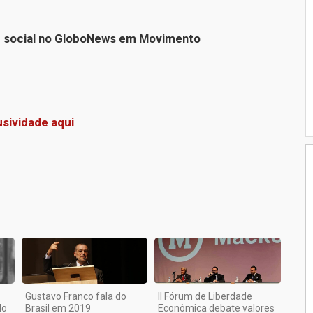
r social no GloboNews em Movimento
sividade aqui
1
Gustavo Franco fala do
II Fórum de Liberdade
lo
Brasil em 2019
Econômica debate valores