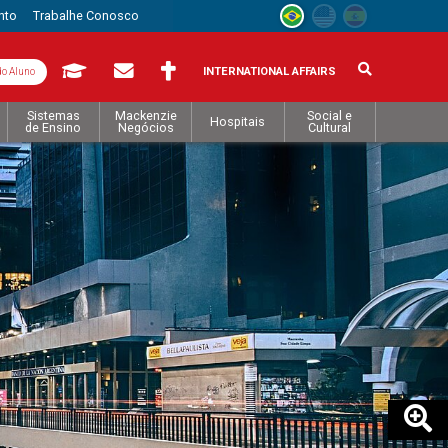
nto
Trabalhe Conosco
INTERNATIONAL AFFAIRS
do Aluno
Sistemas
Mackenzie
Social e
Hospitais
de Ensino
Negócios
Cultural