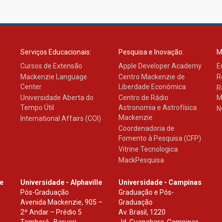
Serviços Educacionais:
Pesquisa e Inovação:
M
Cursos de Extensão
Apple Developer Academy
E
Mackenzie Language
Centro Mackenzie de
R
Center
Liberdade Econômica
R
Universidade Aberta do
Centro de Rádio
M
Tempo Útil
Astronomia e Astrofísica
N
Mackenzie
International Affairs (COI)
Coordenadoria de
Fomento à Pesquisa (CFP)
Vitrine Tecnologica
MackPesquisa
le
Universidade - Alphaville
Universidade - Campinas
Pós-Graduação
Graduação e Pós-
Avenida Mackenzie, 905 –
Graduação
2º Andar – Prédio 5
Av. Brasil, 1220