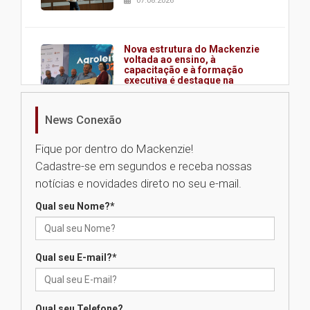
07.08.2026
Nova estrutura do Mackenzie
voltada ao ensino, à
capacitação e à formação
executiva é destaque na
abertura da Agroleite 2026
06.08.2026
News Conexão
Fique por dentro do Mackenzie!
Fronteiras do Pensamento
Cadastre-se em segundos e receba nossas
reúne Ana Suy e Gabriel Rolón
em debate inédito sobre os
notícias e novidades direto no seu e-mail.
caminhos da felicidade
06.08.2026
Qual seu Nome?
*
Segundo dia da Recepção aos
Qual seu E-mail?
*
calouros 2026.2 apresenta
estrutura e valores da
Universidade Presbiteriana
Mackenzie
Qual seu Telefone?
06.08.2026