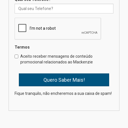
Nova apresentação do Centro
de Música Brasileira
homenageia artista brasileira
05.08.2026
Termos
Universidade Mackenzie
Aceito receber mensagens de conteúdo
realizará nova edição da Feira
promocional relacionados ao Mackenzie
EducationUSA
05.08.2026
Seminário discute desafios
Fique tranquilo, não encheremos a sua caixa de spam!
das novas tecnologias em
sistemas solares residenciais
04.08.2026