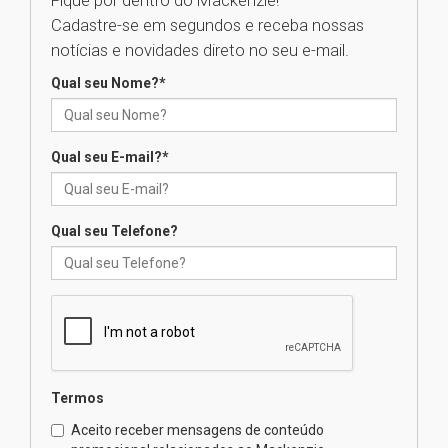
Fique por dentro do Mackenzie!
Cadastre-se em segundos e receba nossas
Universidade Mackenzie
notícias e novidades direto no seu e-mail.
realizará nova edição da Feira
EducationUSA
Qual seu Nome?
*
05.08.2026
Qual seu E-mail?
*
Seminário discute desafios
das novas tecnologias em
sistemas solares residenciais
04.08.2026
Qual seu Telefone?
Mackenzie recepciona os
calouros do segundo semestre
de 2026
04.08.2026
Termos
Como o Colégio Mackenzie
Brasília prepara seus
Aceito receber mensagens de conteúdo
estudantes para o PAS antes