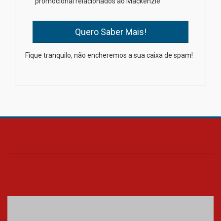
promocional relacionados ao Mackenzie
mesmo do Ensino Médio
04.08.2026
Como os pais podem investir
Fique tranquilo, não encheremos a sua caixa de spam!
na educação dos filhos além da
escola
04.08.2026