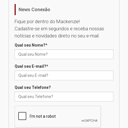
realizará nova edição da Feira
EducationUSA
News Conexão
05.08.2026
Fique por dentro do Mackenzie!
Cadastre-se em segundos e receba nossas
Seminário discute desafios
notícias e novidades direto no seu e-mail.
das novas tecnologias em
sistemas solares residenciais
Qual seu Nome?
*
04.08.2026
Qual seu E-mail?
*
Mackenzie recepciona os
calouros do segundo semestre
de 2026
04.08.2026
Qual seu Telefone?
Como o Colégio Mackenzie
Brasília prepara seus
estudantes para o PAS antes
mesmo do Ensino Médio
04.08.2026