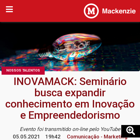
NOSSOS TALENTOS
INOVAMACK: Seminário
busca expandir
conhecimento em Inovação
e Empreendedorismo
Evento foi transmitido on-line pelo YouTube
05.05.2021
19h42
Comunicação - Marketing