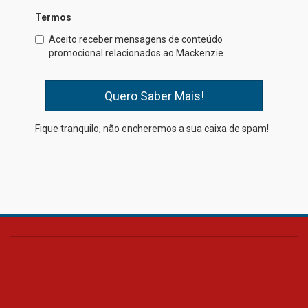
Termos
Como os pais podem investir
Aceito receber mensagens de conteúdo
na educação dos filhos além da
promocional relacionados ao Mackenzie
escola
04.08.2026
XIII Fórum de Aprendizagem
Fique tranquilo, não encheremos a sua caixa de spam!
Transformadora reúne
docentes para debater
inovação e desafios da
educação superior
04.08.2026