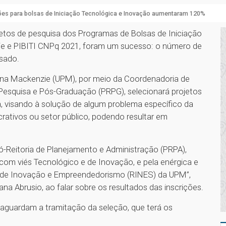
ões para bolsas de Iniciação Tecnológica e Inovação aumentaram 120%
jetos de pesquisa dos Programas de Bolsas de Iniciação
ie e PIBITI CNPq 2021, foram um sucesso: o número de
ssado.
iana Mackenzie (UPM), por meio da Coordenadoria de
 Pesquisa e Pós-Graduação (PRPG), selecionará projetos
a, visando à solução de algum problema específico da
crativos ou setor público, podendo resultar em
ó-Reitoria de Planejamento e Administração (PRPA),
a com viés Tecnológico e de Inovação, e pela enérgica e
 de Inovação e Empreendedorismo (RINES) da UPM”,
 Abrusio, ao falar sobre os resultados das inscrições.
a aguardam a tramitação da seleção, que terá os
1