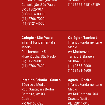
Rua da Consolação, 930
SP
,
06460-130
Consolação, São Paulo
(11) 3555-2181/2159
SP
,
01302-907
(11) 2114-8000
(11) 2766-7000
(11) 3121-4500
Colégio - São Paulo
Colégio - Tamboré
Infantil, Fundamental e
Infantil, Fundamental e
Médio
Médio
Rua Itambé, 145
Av. Mackenzie
Higienópolis, São Paulo
Tamboré, Barueri
SP
,
01239-001
SP
,
06460-130
(11) 2766-7600
(11) 3555-2000
(11) 3121-4600
Instituto Cristão - Castro
Agnes – Recife
Técnico e Médio
Infantil, Fundamental e
Rod. Guataçara Borba
Médio
Carneiro, km 03
Av. Rui Barbosa, 704
Castro
Graças, Recife
PR
,
84165-720
PE
,
52011-040