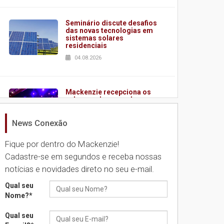
Seminário discute desafios
das novas tecnologias em
sistemas solares
residenciais
04.08.2026
Mackenzie recepciona os
calouros do segundo
semestre de 2026
04.08.2026
News Conexão
Fique por dentro do Mackenzie!
Como o Colégio Mackenzie
Cadastre-se em segundos e receba nossas
Brasília prepara seus
notícias e novidades direto no seu e-mail.
estudantes para o PAS antes
mesmo do Ensino Médio
Qual seu
04.08.2026
Nome?
*
Qual seu
Como os pais podem investir