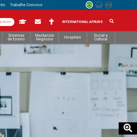
nto
Trabalhe Conosco
INTERNATIONAL AFFAIRS
do Aluno
Sistemas
Mackenzie
Social e
Hospitais
de Ensino
Negócios
Cultural