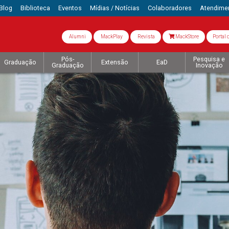
Blog
Biblioteca
Eventos
Mídias / Notícias
Colaboradores
Atendime
Alumni
MackPlay
Revista
MackStore
Portal 
Pós-
Pesquisa e
Graduação
Extensão
EaD
Graduação
Inovação