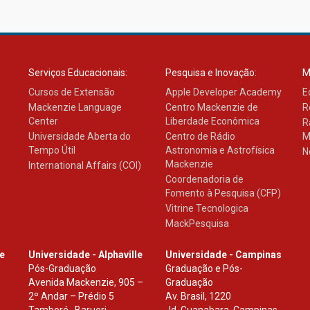
Serviços Educacionais:
Pesquisa e Inovação:
M
Cursos de Extensão
Apple Developer Academy
E
Mackenzie Language
Centro Mackenzie de
R
Center
Liberdade Econômica
R
Universidade Aberta do
Centro de Rádio
M
Tempo Útil
Astronomia e Astrofísica
N
Mackenzie
International Affairs (COI)
Coordenadoria de
Fomento à Pesquisa (CFP)
Vitrine Tecnologica
MackPesquisa
le
Universidade - Alphaville
Universidade - Campinas
Pós-Graduação
Graduação e Pós-
Avenida Mackenzie, 905 –
Graduação
2º Andar – Prédio 5
Av. Brasil, 1220