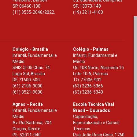
Tamboré , Barueri
Jd. Guanabara, Campinas
SP
,
06460-130
SP
,
13073-148
(11) 3555-2048/2022.
(19) 3211-4100
Colégio - Brasília
Colégio - Palmas
Infantil, Fundamental e
Infantil, Fundamental e
Médio
Médio
SHIS Ql 05 Chác. 74
Qd.108 Norte, Alameda 16
Lago Sul, Brasília
Lote 10 A, Palmas
DF
,
71600-500
TO
,
77006-902
(61) 2106-9000
(63) 3236-5366
(61) 3521-9000
(63) 3236-5340
Agnes – Recife
Escola Técnica Vital
Infantil, Fundamental e
Brasil – Dourados
Médio
Capacitação,
Av. Rui Barbosa, 704
Especialização e Cursos
Graças, Recife
Técnicos
PE
,
52011-040
Rua João Rosa Góes, 1760