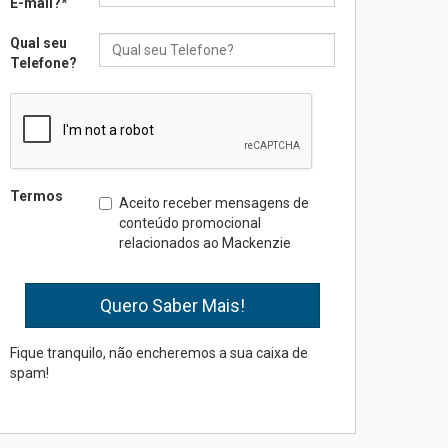
E-mail?
*
na educação dos filhos além
da escola
Qual seu
04.08.2026
Telefone?
XIII Fórum de Aprendizagem
Transformadora reúne
docentes para debater
inovação e desafios da
educação superior
Termos
Aceito receber mensagens de
04.08.2026
conteúdo promocional
relacionados ao Mackenzie
Professora do Mackenzie é
finalista do Prêmio Jabuti
com obra sobre ética e
arquitetura contemporânea
04.08.2026
Fique tranquilo, não encheremos a sua caixa de
spam!
Semana Internacional
Mackenzie promove
parcerias internacionais