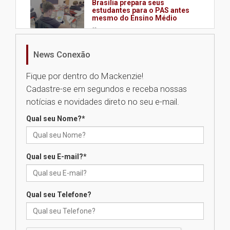
Brasília prepara seus
estudantes para o PAS antes
mesmo do Ensino Médio
04.08.2026
News Conexão
Como os pais podem investir
na educação dos filhos além da
Fique por dentro do Mackenzie!
escola
Cadastre-se em segundos e receba nossas
04.08.2026
notícias e novidades direto no seu e-mail.
Qual seu Nome?
*
XIII Fórum de Aprendizagem
Transformadora reúne
docentes para debater
inovação e desafios da
Qual seu E-mail?
*
educação superior
04.08.2026
Qual seu Telefone?
Professora do Mackenzie é
finalista do Prêmio Jabuti com
obra sobre ética e arquitetura