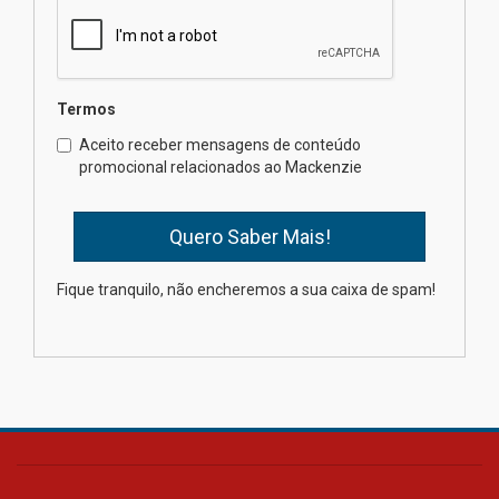
contemporânea
04.08.2026
Semana Internacional
Termos
Mackenzie promove parcerias
internacionais
Aceito receber mensagens de conteúdo
promocional relacionados ao Mackenzie
03.08.2026
Oncologista do HUEM ressalta
importância da prevenção e
diagnóstico precoce do câncer
Fique tranquilo, não encheremos a sua caixa de spam!
de pulmão
03.08.2026