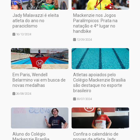
Jady Malavazzi é eleita
Mackenzie nos Jogos
atleta do ano no
Paralímpicos: Prata na
paraciclismo
natação e 4º lugar no
handbike
16/12/2024
12/09/2024
Em Paris, Wendell
Atletas apoiados pelo
Belarmino vai em busca de
Colégio Mackenzie Brasília
novas medalhas
são destaque no esporte
brasileiro
26/08/2024
30/07/2024
Aluno do Colégio
Confira o calendário de
Mackenzie Brasília
provas da atleta Jady