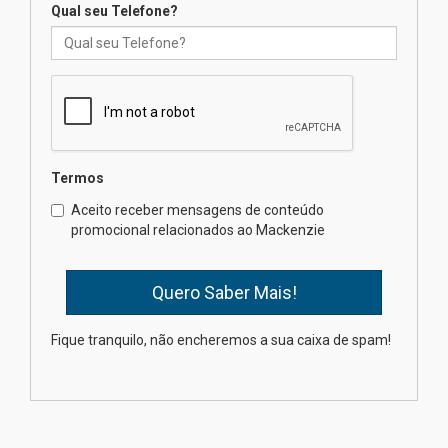
Qual seu Telefone?
Mackenzie recepciona os
calouros do segundo semestre
de 2026
04.08.2026
Termos
Como o Colégio Mackenzie
Brasília prepara seus
Aceito receber mensagens de conteúdo
estudantes para o PAS antes
promocional relacionados ao Mackenzie
mesmo do Ensino Médio
04.08.2026
Como os pais podem investir
Fique tranquilo, não encheremos a sua caixa de spam!
na educação dos filhos além da
escola
04.08.2026