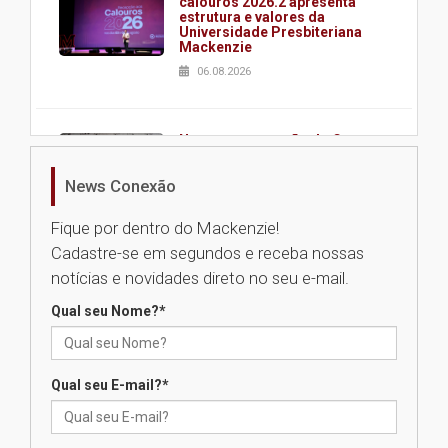
calouros 2026.2 apresenta
estrutura e valores da
Universidade Presbiteriana
Mackenzie
06.08.2026
Nova apresentação do Centro
de Música Brasileira
homenageia artista brasileira
News Conexão
05.08.2026
Fique por dentro do Mackenzie!
Cadastre-se em segundos e receba nossas
Universidade Mackenzie
notícias e novidades direto no seu e-mail.
realizará nova edição da Feira
EducationUSA
Qual seu Nome?
*
05.08.2026
Qual seu E-mail?
*
Seminário discute desafios
das novas tecnologias em
sistemas solares residenciais
04.08.2026