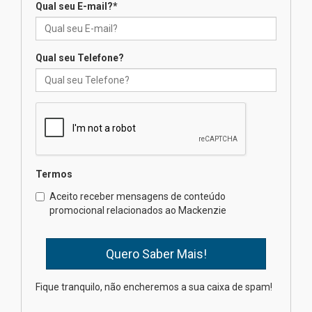
Qual seu E-mail?
*
Seminário discute desafios
das novas tecnologias em
sistemas solares residenciais
04.08.2026
Qual seu Telefone?
Mackenzie recepciona os
calouros do segundo semestre
de 2026
04.08.2026
Termos
Como o Colégio Mackenzie
Brasília prepara seus
Aceito receber mensagens de conteúdo
estudantes para o PAS antes
promocional relacionados ao Mackenzie
mesmo do Ensino Médio
04.08.2026
Como os pais podem investir
Fique tranquilo, não encheremos a sua caixa de spam!
na educação dos filhos além da
escola