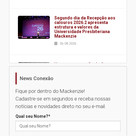
Segundo dia da Recepção aos
calouros 2026.2 apresenta
estrutura e valores da
Universidade Presbiteriana
Mackenzie
06.08.2026
Nova apresentação do Centro
de Música Brasileira
homenageia artista brasileira
News Conexão
05.08.2026
Fique por dentro do Mackenzie!
Cadastre-se em segundos e receba nossas
Universidade Mackenzie
notícias e novidades direto no seu e-mail.
realizará nova edição da Feira
EducationUSA
Qual seu Nome?
*
05.08.2026