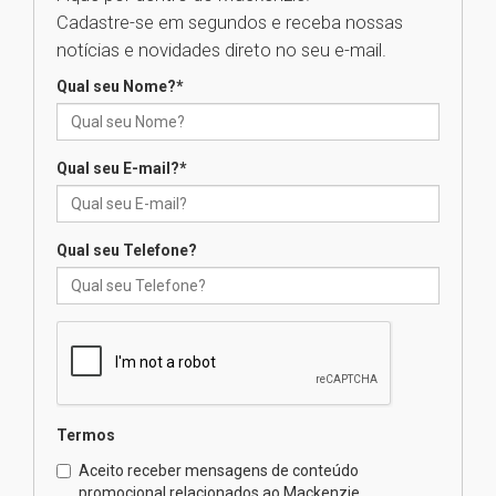
Cadastre-se em segundos e receba nossas
Universidade Mackenzie
notícias e novidades direto no seu e-mail.
realizará nova edição da Feira
EducationUSA
Qual seu Nome?
*
05.08.2026
Qual seu E-mail?
*
Seminário discute desafios
das novas tecnologias em
sistemas solares residenciais
04.08.2026
Qual seu Telefone?
Mackenzie recepciona os
calouros do segundo semestre
de 2026
04.08.2026
Termos
Como o Colégio Mackenzie
Brasília prepara seus
Aceito receber mensagens de conteúdo
estudantes para o PAS antes
promocional relacionados ao Mackenzie