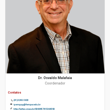
Dr. Osvaldo Malafaia
Coordenador
Contatos
(41)3240-5603
ipemppg@fempar.edu.br
http://lattes.cnpq.br/0300957415364593