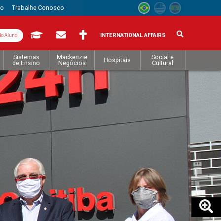
to
Trabalhe Conosco
INTERNATIONAL AFFAIRS
do Aluno
Sistemas
Mackenzie
Social e
Hospitais
de Ensino
Negócios
Cultural