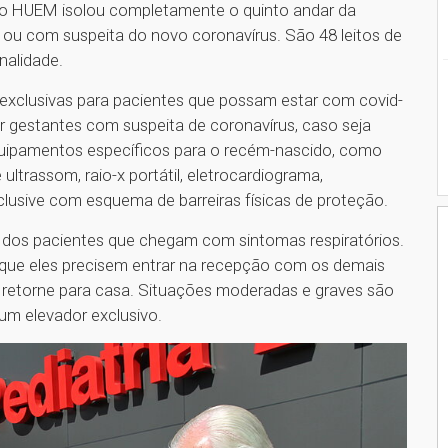
, o HUEM isolou completamente o quinto andar da
 ou com suspeita do novo coronavírus. São 48 leitos de
inalidade.
a exclusivas para pacientes que possam estar com covid-
r gestantes com suspeita de coronavírus, caso seja
quipamentos específicos para o recém-nascido, como
ltrassom, raio-x portátil, eletrocardiograma,
nclusive com esquema de barreiras físicas de proteção.
 dos pacientes que chegam com sintomas respiratórios.
que eles precisem entrar na recepção com os demais
ue retorne para casa. Situações moderadas e graves são
um elevador exclusivo.