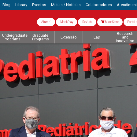
Blog
Library
Eventos
Mídias / Notícias
Colaboradores
Atendimen
Alumni
MackPlay
Revista
MackStore
Portal 
Research
Undergraduate
Graduate
Extensão
EaD
and
Programs
Programs
Innovation