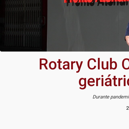
Rotary Club C
geriátr
Durante pandemia
2