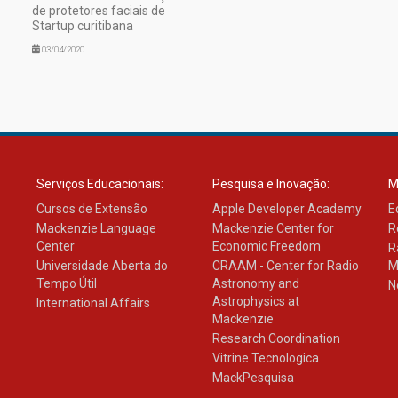
de protetores faciais de
Startup curitibana
03/04/2020
Serviços Educacionais:
Pesquisa e Inovação:
M
Cursos de Extensão
Apple Developer Academy
E
Mackenzie Language
Mackenzie Center for
R
Center
Economic Freedom
R
Universidade Aberta do
CRAAM - Center for Radio
M
Tempo Útil
Astronomy and
N
Astrophysics at
International Affairs
Mackenzie
Research Coordination
Vitrine Tecnologica
MackPesquisa