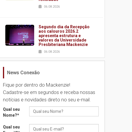
06.08.2026
Segundo dia da Recepção
aos calouros 2026.2
apresenta estrutura e
valores da Universidade
Presbiteriana Mackenzie
06.08.2026
News Conexão
Nova apresentação do
Centro de Música Brasileira
homenageia artista
Fique por dentro do Mackenzie!
brasileira
Cadastre-se em segundos e receba nossas
05.08.2026
notícias e novidades direto no seu e-mail.
Qual seu
Universidade Mackenzie
Nome?
*
realizará nova edição da
Feira EducationUSA
Qual seu
05.08.2026