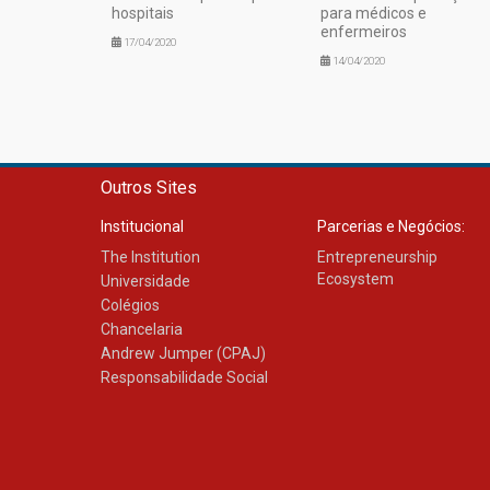
hospitais
para médicos e
enfermeiros
17/04/2020
14/04/2020
Outros Sites
Institucional
Parcerias e Negócios:
The Institution
Entrepreneurship
Ecosystem
Universidade
Colégios
Chancelaria
Andrew Jumper (CPAJ)
Responsabilidade Social