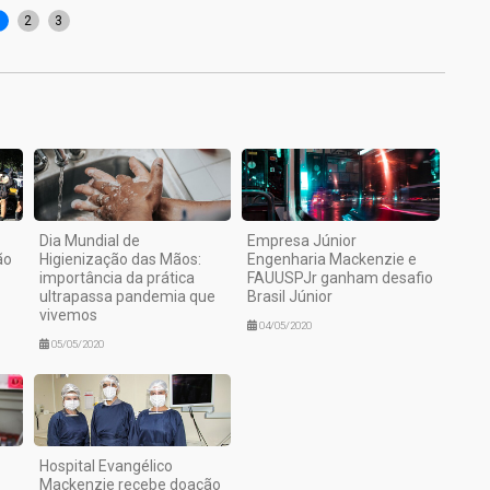
1
2
3
Dia Mundial de
Empresa Júnior
ão
Higienização das Mãos:
Engenharia Mackenzie e
importância da prática
FAUUSPJr ganham desafio
ultrapassa pandemia que
Brasil Júnior
vivemos
04/05/2020
05/05/2020
Hospital Evangélico
Mackenzie recebe doação