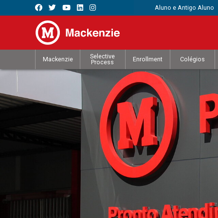
Aluno e Antigo Aluno
Selective
Mackenzie
Enrollment
Colégios
Process