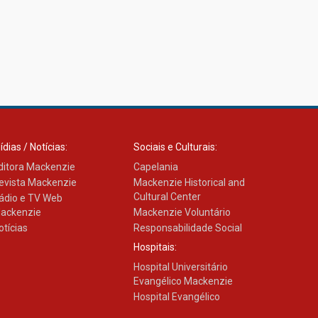
ídias / Notícias:
Sociais e Culturais:
ditora Mackenzie
Capelania
evista Mackenzie
Mackenzie Historical and
Cultural Center
ádio e TV Web
ackenzie
Mackenzie Voluntário
otícias
Responsabilidade Social
Hospitais:
Hospital Universitário
Evangélico Mackenzie
Hospital Evangélico