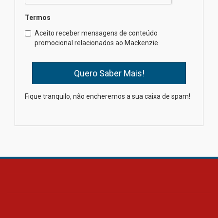
Termos
Como o Colégio Mackenzie
Brasília prepara seus
Aceito receber mensagens de conteúdo
estudantes para o PAS antes
promocional relacionados ao Mackenzie
mesmo do Ensino Médio
04.08.2026
Como os pais podem investir
Fique tranquilo, não encheremos a sua caixa de spam!
na educação dos filhos além da
escola
04.08.2026