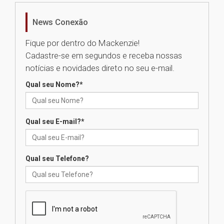
de Música Brasileira
homenageia artista brasileira
News Conexão
05.08.2026
Fique por dentro do Mackenzie!
Cadastre-se em segundos e receba nossas
Universidade Mackenzie
notícias e novidades direto no seu e-mail.
realizará nova edição da Feira
EducationUSA
Qual seu Nome?
*
05.08.2026
Qual seu E-mail?
*
Seminário discute desafios
das novas tecnologias em
sistemas solares residenciais
04.08.2026
Qual seu Telefone?
Mackenzie recepciona os
calouros do segundo semestre
de 2026
04.08.2026