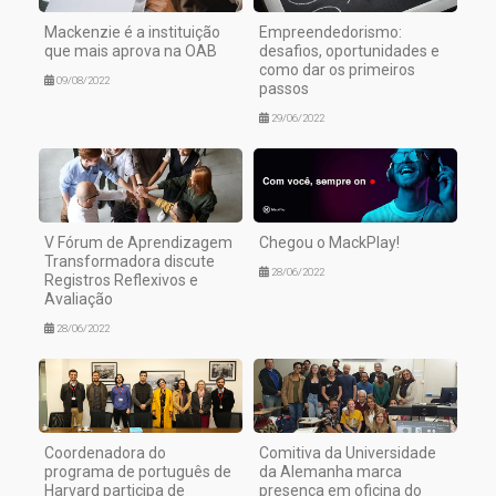
Mackenzie é a instituição
Empreendedorismo:
que mais aprova na OAB
desafios, oportunidades e
como dar os primeiros
09/08/2022
passos
29/06/2022
V Fórum de Aprendizagem
Chegou o MackPlay!
Transformadora discute
28/06/2022
Registros Reflexivos e
Avaliação
28/06/2022
Coordenadora do
Comitiva da Universidade
programa de português de
da Alemanha marca
Harvard participa de
presença em oficina do