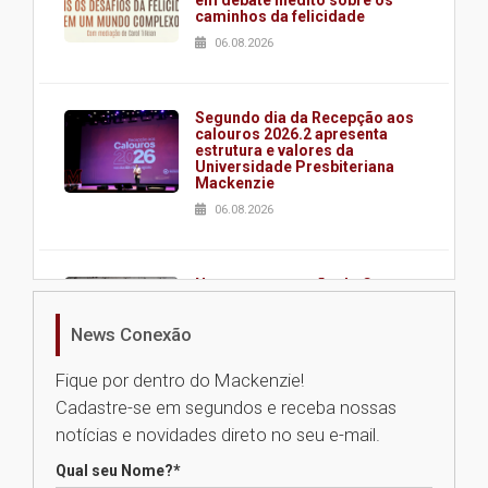
em debate inédito sobre os
caminhos da felicidade
06.08.2026
Segundo dia da Recepção aos
calouros 2026.2 apresenta
estrutura e valores da
Universidade Presbiteriana
Mackenzie
06.08.2026
Nova apresentação do Centro
de Música Brasileira
homenageia artista brasileira
News Conexão
05.08.2026
Fique por dentro do Mackenzie!
Cadastre-se em segundos e receba nossas
Universidade Mackenzie
notícias e novidades direto no seu e-mail.
realizará nova edição da Feira
EducationUSA
Qual seu Nome?
*
05.08.2026