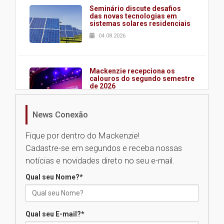
Seminário discute desafios
das novas tecnologias em
sistemas solares residenciais
04.08.2026
Mackenzie recepciona os
calouros do segundo semestre
de 2026
04.08.2026
News Conexão
Como o Colégio Mackenzie
Fique por dentro do Mackenzie!
Brasília prepara seus
Cadastre-se em segundos e receba nossas
estudantes para o PAS antes
mesmo do Ensino Médio
notícias e novidades direto no seu e-mail.
04.08.2026
Qual seu Nome?
*
Como os pais podem investir
na educação dos filhos além da
Qual seu E-mail?
*
escola