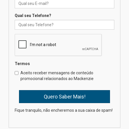
04.08.2026
Qual seu Telefone?
XIII Fórum de Aprendizagem
Transformadora reúne
docentes para debater
inovação e desafios da
educação superior
04.08.2026
Termos
Professora do Mackenzie é
finalista do Prêmio Jabuti com
Aceito receber mensagens de conteúdo
obra sobre ética e arquitetura
promocional relacionados ao Mackenzie
contemporânea
04.08.2026
Semana Internacional
Fique tranquilo, não encheremos a sua caixa de spam!
Mackenzie promove parcerias
internacionais
03.08.2026