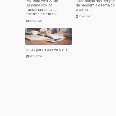
No Roda Viva, Silvio
Informação nos tempos
Almeida explica
da pandemia é tema de
funcionamento do
webinar
racismo estrutural
22/06/2020
23/06/2020
Dicas para escrever bem
01/06/2020