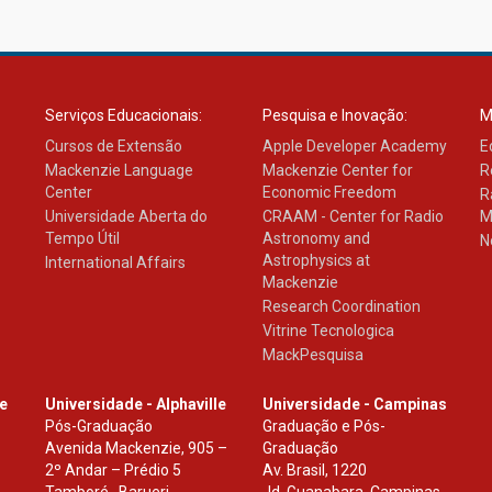
Serviços Educacionais:
Pesquisa e Inovação:
M
Cursos de Extensão
Apple Developer Academy
E
Mackenzie Language
Mackenzie Center for
R
Center
Economic Freedom
R
Universidade Aberta do
CRAAM - Center for Radio
M
Tempo Útil
Astronomy and
N
Astrophysics at
International Affairs
Mackenzie
Research Coordination
Vitrine Tecnologica
MackPesquisa
le
Universidade - Alphaville
Universidade - Campinas
Pós-Graduação
Graduação e Pós-
Avenida Mackenzie, 905 –
Graduação
2º Andar – Prédio 5
Av. Brasil, 1220