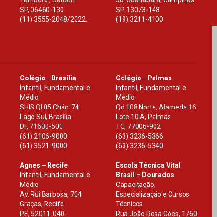
Tamboré , Barueri
Jd. Guanabara, Campinas
SP
,
06460-130
SP
,
13073-148
(11) 3555-2048/2022.
(19) 3211-4100
Colégio - Brasília
Colégio - Palmas
Infantil, Fundamental e
Infantil, Fundamental e
Médio
Médio
SHIS Ql 05 Chác. 74
Qd.108 Norte, Alameda 16
Lago Sul, Brasília
Lote 10 A, Palmas
DF
,
71600-500
TO
,
77006-902
(61) 2106-9000
(63) 3236-5366
(61) 3521-9000
(63) 3236-5340
Agnes – Recife
Escola Técnica Vital
Infantil, Fundamental e
Brasil – Dourados
Médio
Capacitação,
Av. Rui Barbosa, 704
Especialização e Cursos
Graças, Recife
Técnicos
PE
,
52011-040
Rua João Rosa Góes, 1760