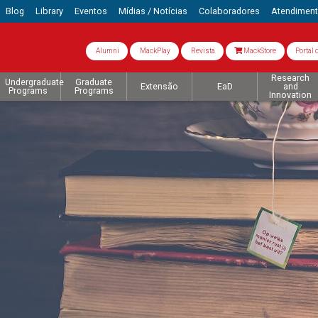
Blog
Library
Eventos
Mídias / Notícias
Colaboradores
Atendimen
Alumni
MackPlay
Revista
MackStore
Portal 
Research
Undergraduate
Graduate
Extensão
EaD
and
Programs
Programs
Innovation