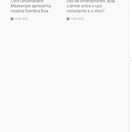
Coro Universitário
Uso de smartphones: qual
Mackenzie apresenta
o limite entre o uso
música Sombra Boa
consciente e o vício?
22/06/2020
17/06/2020