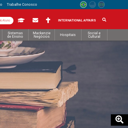
to
Trabalhe Conosco
INTERNATIONAL AFFAIRS
do Aluno
Sistemas
Mackenzie
Social e
Hospitais
de Ensino
Negócios
Cultural