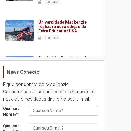
05.08.2026
Universidade Mackenzie
realizará nova edição da
Feira EducationUSA
05.08.2026
Seminário discute desafios
das novas tecnologias em
sistemas solares
News Conexão
residenciais
04.08.2026
Fique por dentro do Mackenzie!
Cadastre-se em segundos e receba nossas
notícias e novidades direto no seu e-mail.
Mackenzie recepciona os
calouros do segundo
semestre de 2026
Qual seu
Nome?
*
04.08.2026
Qual seu