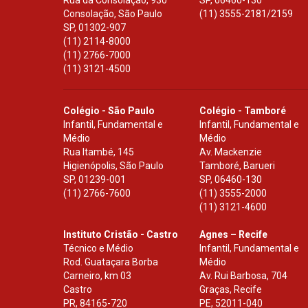
Rua da Consolação, 930
SP
,
06460-130
Consolação, São Paulo
(11) 3555-2181/2159
SP
,
01302-907
(11) 2114-8000
(11) 2766-7000
(11) 3121-4500
Colégio - São Paulo
Colégio - Tamboré
Infantil, Fundamental e
Infantil, Fundamental e
Médio
Médio
Rua Itambé, 145
Av. Mackenzie
Higienópolis, São Paulo
Tamboré, Barueri
SP
,
01239-001
SP
,
06460-130
(11) 2766-7600
(11) 3555-2000
(11) 3121-4600
Instituto Cristão - Castro
Agnes – Recife
Técnico e Médio
Infantil, Fundamental e
Rod. Guataçara Borba
Médio
Carneiro, km 03
Av. Rui Barbosa, 704
Castro
Graças, Recife
PR
,
84165-720
PE
,
52011-040