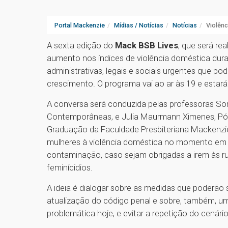
Portal Mackenzie
Mídias / Notícias
Notícias
Violênc
A sexta edição do
Mack BSB Lives
, que será rea
aumento nos índices de violência doméstica dur
administrativas, legais e sociais urgentes que p
crescimento. O programa vai ao ar às 19 e estará
A conversa será conduzida pelas professoras So
Contemporâneas, e Julia Maurmann Ximenes, Pós
Graduação da Faculdade Presbiteriana Mackenzie B
mulheres à violência doméstica no momento em q
contaminação, caso sejam obrigadas a irem às 
feminícidios.
A ideia é dialogar sobre as medidas que poderão
atualização do código penal e sobre, também, u
problemática hoje, e evitar a repetição do cenári