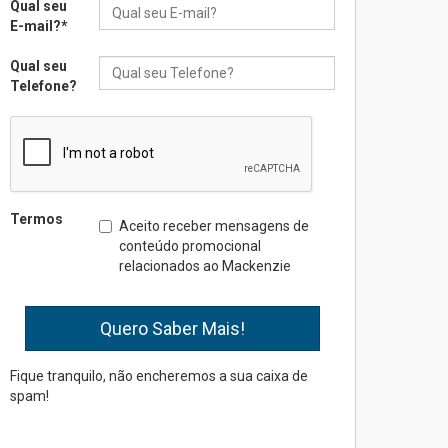
Qual seu
Como os pais podem investir
E-mail?
*
na educação dos filhos além
da escola
Qual seu
04.08.2026
Telefone?
XIII Fórum de Aprendizagem
Transformadora reúne
docentes para debater
inovação e desafios da
educação superior
Termos
Aceito receber mensagens de
04.08.2026
conteúdo promocional
relacionados ao Mackenzie
Professora do Mackenzie é
finalista do Prêmio Jabuti
com obra sobre ética e
arquitetura contemporânea
04.08.2026
Fique tranquilo, não encheremos a sua caixa de
spam!
Semana Internacional