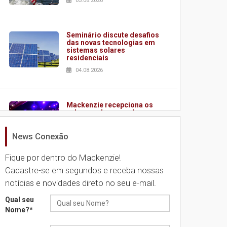
05.08.2026
Seminário discute desafios
das novas tecnologias em
sistemas solares
residenciais
04.08.2026
Mackenzie recepciona os
calouros do segundo
semestre de 2026
04.08.2026
News Conexão
Fique por dentro do Mackenzie!
Como o Colégio Mackenzie
Cadastre-se em segundos e receba nossas
Brasília prepara seus
notícias e novidades direto no seu e-mail.
estudantes para o PAS antes
mesmo do Ensino Médio
Qual seu
04.08.2026
Nome?
*