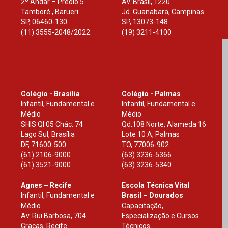
2º Andar – Prédio 5
Av. Brasil, 1220
Tamboré , Barueri
Jd. Guanabara, Campinas
SP
,
06460-130
SP
,
13073-148
(11) 3555-2048/2022.
(19) 3211-4100
Colégio - Brasília
Colégio - Palmas
Infantil, Fundamental e
Infantil, Fundamental e
Médio
Médio
SHIS Ql 05 Chác. 74
Qd.108 Norte, Alameda 16
Lago Sul, Brasília
Lote 10 A, Palmas
DF
,
71600-500
TO
,
77006-902
(61) 2106-9000
(63) 3236-5366
(61) 3521-9000
(63) 3236-5340
Agnes – Recife
Escola Técnica Vital
Infantil, Fundamental e
Brasil – Dourados
Médio
Capacitação,
Av. Rui Barbosa, 704
Especialização e Cursos
Graças, Recife
Técnicos