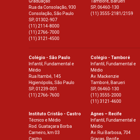
Graduação
Tamboré, Barueri
Rua da Consolação, 930
SP
,
06460-130
Consolação, São Paulo
(11) 3555-2181/2159
SP
,
01302-907
(11) 2114-8000
(11) 2766-7000
(11) 3121-4500
Colégio - São Paulo
Colégio - Tamboré
Infantil, Fundamental e
Infantil, Fundamental e
Médio
Médio
Rua Itambé, 145
Av. Mackenzie
Higienópolis, São Paulo
Tamboré, Barueri
SP
,
01239-001
SP
,
06460-130
(11) 2766-7600
(11) 3555-2000
(11) 3121-4600
Instituto Cristão - Castro
Agnes – Recife
Técnico e Médio
Infantil, Fundamental e
Rod. Guataçara Borba
Médio
Carneiro, km 03
Av. Rui Barbosa, 704
Castro
Graças, Recife