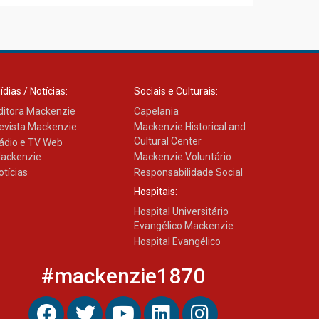
Mackenzie promove
parcerias internacionais
03.08.2026
ídias / Notícias:
Sociais e Culturais:
ditora Mackenzie
Capelania
evista Mackenzie
Mackenzie Historical and
Cultural Center
ádio e TV Web
ackenzie
Mackenzie Voluntário
otícias
Responsabilidade Social
Hospitais:
Hospital Universitário
Evangélico Mackenzie
Hospital Evangélico
#mackenzie1870