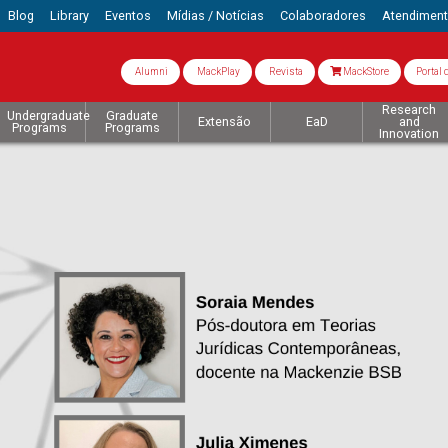
Blog
Library
Eventos
Mídias / Notícias
Colaboradores
Atendimen
Alumni
MackPlay
Revista
MackStore
Portal 
Research
Undergraduate
Graduate
Extensão
EaD
and
Programs
Programs
Innovation