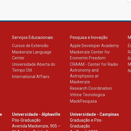
Serviços Educacionais:
Pesquisa e Inovação:
M
Cursos de Extensão
Apple Developer Academy
E
Mackenzie Language
Mackenzie Center for
R
Center
Economic Freedom
R
Universidade Aberta do
CRAAM - Center for Radio
M
Tempo Útil
Astronomy and
N
Astrophysics at
International Affairs
Mackenzie
Research Coordination
Vitrine Tecnologica
MackPesquisa
le
Universidade - Alphaville
Universidade - Campinas
Pós-Graduação
Graduação e Pós-
Avenida Mackenzie, 905 –
Graduação