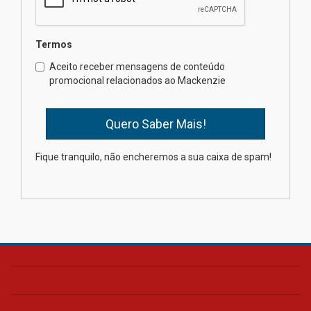
04.08.2026
Termos
Como os pais podem investir
Aceito receber mensagens de conteúdo
na educação dos filhos além da
promocional relacionados ao Mackenzie
escola
04.08.2026
XIII Fórum de Aprendizagem
Fique tranquilo, não encheremos a sua caixa de spam!
Transformadora reúne
docentes para debater
inovação e desafios da
educação superior
04.08.2026