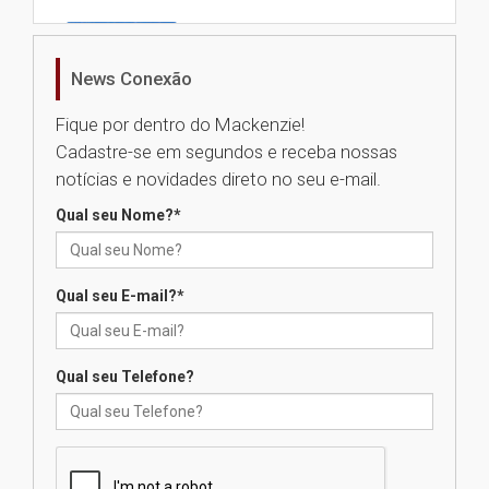
Universidade Mackenzie
realizará nova edição da Feira
EducationUSA
News Conexão
05.08.2026
Fique por dentro do Mackenzie!
Cadastre-se em segundos e receba nossas
Seminário discute desafios
notícias e novidades direto no seu e-mail.
das novas tecnologias em
sistemas solares residenciais
Qual seu Nome?
*
04.08.2026
Qual seu E-mail?
*
Mackenzie recepciona os
calouros do segundo semestre
de 2026
04.08.2026
Qual seu Telefone?
Como o Colégio Mackenzie
Brasília prepara seus
estudantes para o PAS antes
mesmo do Ensino Médio