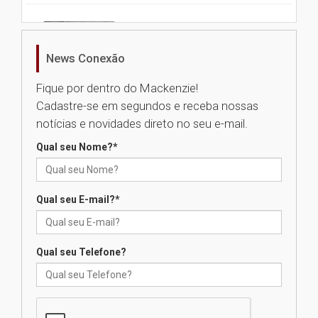
Nova apresentação do Centro
de Música Brasileira
homenageia artista brasileira
News Conexão
05.08.2026
Fique por dentro do Mackenzie!
Cadastre-se em segundos e receba nossas
Universidade Mackenzie
notícias e novidades direto no seu e-mail.
realizará nova edição da Feira
EducationUSA
Qual seu Nome?
*
05.08.2026
Qual seu E-mail?
*
Seminário discute desafios
das novas tecnologias em
sistemas solares residenciais
04.08.2026
Qual seu Telefone?
Mackenzie recepciona os
calouros do segundo semestre
de 2026