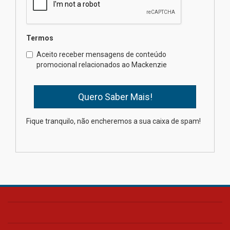
04.08.2026
Termos
Como o Colégio Mackenzie
Brasília prepara seus
Aceito receber mensagens de conteúdo
estudantes para o PAS antes
promocional relacionados ao Mackenzie
mesmo do Ensino Médio
04.08.2026
Como os pais podem investir
Fique tranquilo, não encheremos a sua caixa de spam!
na educação dos filhos além da
escola
04.08.2026