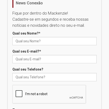
News Conexão
05.08.2026
Fique por dentro do Mackenzie!
Cadastre-se em segundos e receba nossas
Universidade Mackenzie
notícias e novidades direto no seu e-mail.
realizará nova edição da Feira
EducationUSA
Qual seu Nome?
*
05.08.2026
Qual seu E-mail?
*
Seminário discute desafios
das novas tecnologias em
sistemas solares residenciais
04.08.2026
Qual seu Telefone?
Mackenzie recepciona os
calouros do segundo semestre
de 2026
04.08.2026