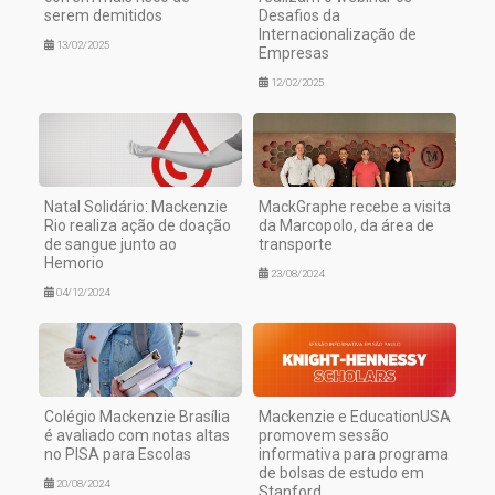
serem demitidos
Desafios da
Internacionalização de
13/02/2025
Empresas
12/02/2025
Natal Solidário: Mackenzie
MackGraphe recebe a visita
Rio realiza ação de doação
da Marcopolo, da área de
de sangue junto ao
transporte
Hemorio
23/08/2024
04/12/2024
Colégio Mackenzie Brasília
Mackenzie e EducationUSA
é avaliado com notas altas
promovem sessão
no PISA para Escolas
informativa para programa
de bolsas de estudo em
20/08/2024
Stanford