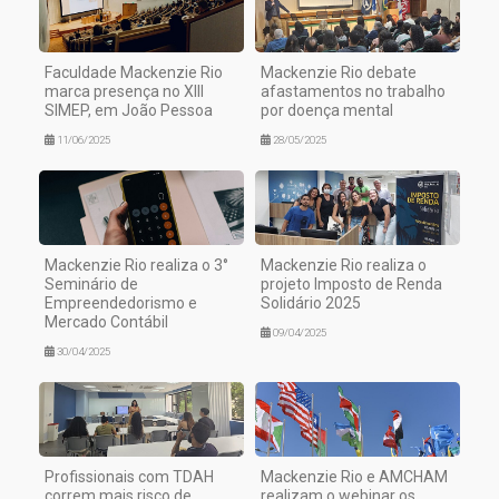
Faculdade Mackenzie Rio
Mackenzie Rio debate
marca presença no XIII
afastamentos no trabalho
SIMEP, em João Pessoa
por doença mental
11/06/2025
28/05/2025
Mackenzie Rio realiza o 3°
Mackenzie Rio realiza o
Seminário de
projeto Imposto de Renda
Empreendedorismo e
Solidário 2025
Mercado Contábil
09/04/2025
30/04/2025
Profissionais com TDAH
Mackenzie Rio e AMCHAM
correm mais risco de
realizam o webinar os