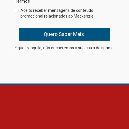
Termos
Como o Colégio Mackenzie
Brasília prepara seus
Aceito receber mensagens de conteúdo
estudantes para o PAS antes
promocional relacionados ao Mackenzie
mesmo do Ensino Médio
04.08.2026
Como os pais podem investir
Fique tranquilo, não encheremos a sua caixa de spam!
na educação dos filhos além da
escola
04.08.2026