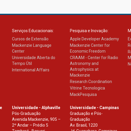
Serviços Educacionais:
Pesquisa e Inovação:
M
Cursos de Extensão
Apple Developer Academy
E
Mackenzie Language
Mackenzie Center for
R
Center
Economic Freedom
R
Universidade Aberta do
CRAAM - Center for Radio
M
Tempo Útil
Astronomy and
N
Astrophysics at
International Affairs
Mackenzie
Research Coordination
Vitrine Tecnologica
MackPesquisa
le
Universidade - Alphaville
Universidade - Campinas
Pós-Graduação
Graduação e Pós-
Avenida Mackenzie, 905 –
Graduação
2º Andar – Prédio 5
Av. Brasil, 1220