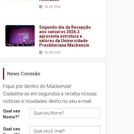
06.08.2026
Segundo dia da Recepção
aos calouros 2026.2
apresenta estrutura e
valores da Universidade
Presbiteriana Mackenzie
06.08.2026
News Conexão
Nova apresentação do
Centro de Música Brasileira
homenageia artista
Fique por dentro do Mackenzie!
brasileira
Cadastre-se em segundos e receba nossas
05.08.2026
notícias e novidades direto no seu e-mail.
Qual seu
Universidade Mackenzie
Nome?
*
realizará nova edição da
Feira EducationUSA
Qual seu
05.08.2026