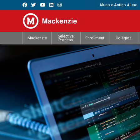
Aluno e Antigo Aluno
Selective
Mackenzie
Enrollment
Colégios
Process