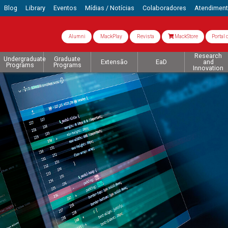
Blog
Library
Eventos
Mídias / Notícias
Colaboradores
Atendimen
Alumni
MackPlay
Revista
MackStore
Portal 
Research
Undergraduate
Graduate
Extensão
EaD
and
Programs
Programs
Innovation