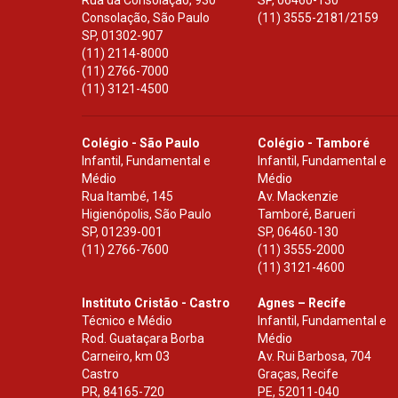
Rua da Consolação, 930
SP
,
06460-130
Consolação, São Paulo
(11) 3555-2181/2159
SP
,
01302-907
(11) 2114-8000
(11) 2766-7000
(11) 3121-4500
Colégio - São Paulo
Colégio - Tamboré
Infantil, Fundamental e
Infantil, Fundamental e
Médio
Médio
Rua Itambé, 145
Av. Mackenzie
Higienópolis, São Paulo
Tamboré, Barueri
SP
,
01239-001
SP
,
06460-130
(11) 2766-7600
(11) 3555-2000
(11) 3121-4600
Instituto Cristão - Castro
Agnes – Recife
Técnico e Médio
Infantil, Fundamental e
Rod. Guataçara Borba
Médio
Carneiro, km 03
Av. Rui Barbosa, 704
Castro
Graças, Recife
PR
,
84165-720
PE
,
52011-040