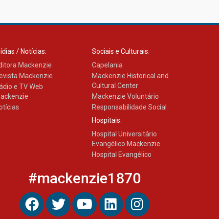
Como os pais podem investir
na educação dos filhos além
da escola
04.08.2026
ídias / Notícias:
Sociais e Culturais:
ditora Mackenzie
Capelania
evista Mackenzie
Mackenzie Historical and
Cultural Center
ádio e TV Web
ackenzie
Mackenzie Voluntário
otícias
Responsabilidade Social
Hospitais:
Hospital Universitário
Evangélico Mackenzie
Hospital Evangélico
#mackenzie1870