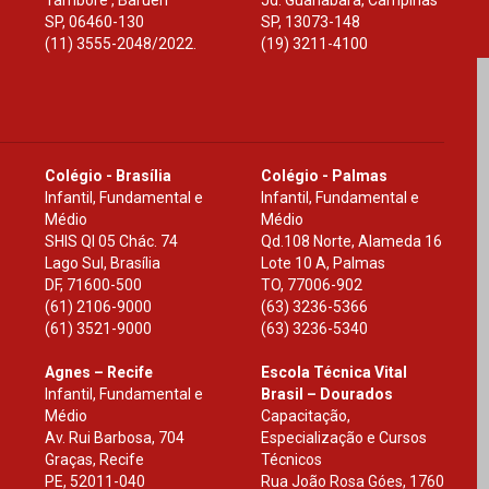
Tamboré , Barueri
Jd. Guanabara, Campinas
SP
,
06460-130
SP
,
13073-148
(11) 3555-2048/2022.
(19) 3211-4100
Colégio - Brasília
Colégio - Palmas
Infantil, Fundamental e
Infantil, Fundamental e
Médio
Médio
SHIS Ql 05 Chác. 74
Qd.108 Norte, Alameda 16
Lago Sul, Brasília
Lote 10 A, Palmas
DF
,
71600-500
TO
,
77006-902
(61) 2106-9000
(63) 3236-5366
(61) 3521-9000
(63) 3236-5340
Agnes – Recife
Escola Técnica Vital
Infantil, Fundamental e
Brasil – Dourados
Médio
Capacitação,
Av. Rui Barbosa, 704
Especialização e Cursos
Graças, Recife
Técnicos
PE
,
52011-040
Rua João Rosa Góes, 1760