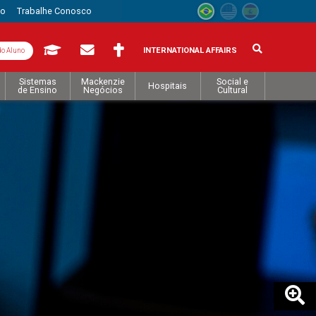
to
Trabalhe Conosco
INTERNATIONAL AFFAIRS
do Aluno
Sistemas
Mackenzie
Social e
Hospitais
de Ensino
Negócios
Cultural