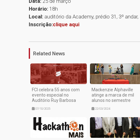
Data:
25 de março
Horário:
18h
Local:
auditório da Academy, prédio 31, 3º andar, 
Inscrição:
clique aqui
Related News
FCI celebra 55 anos com
Mackenzie Alphaville
evento especial no
atinge a marca de mil
Auditório Ruy Barbosa
alunos no semestre
07/10/2025
22/03/2024