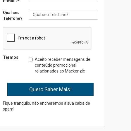
E-mail?
*
Qual seu
Seminário discute desafios
Telefone?
das novas tecnologias em
sistemas solares
residenciais
04.08.2026
Mackenzie recepciona os
Termos
Aceito receber mensagens de
calouros do segundo
conteúdo promocional
semestre de 2026
relacionados ao Mackenzie
04.08.2026
Como o Colégio Mackenzie
Brasília prepara seus
estudantes para o PAS antes
Fique tranquilo, não encheremos a sua caixa de
mesmo do Ensino Médio
spam!
04.08.2026