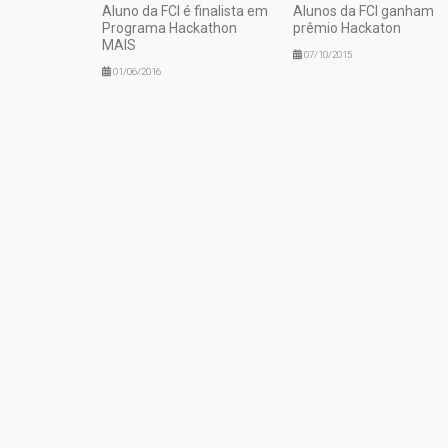
Aluno da FCI é finalista em
Alunos da FCI ganham
Programa Hackathon
prêmio Hackaton
MAIS
07/10/2015
01/06/2016