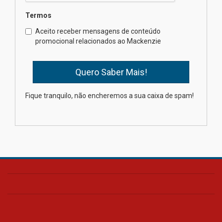
Termos
Como os pais podem investir
Aceito receber mensagens de conteúdo
na educação dos filhos além da
promocional relacionados ao Mackenzie
escola
04.08.2026
XIII Fórum de Aprendizagem
Fique tranquilo, não encheremos a sua caixa de spam!
Transformadora reúne
docentes para debater
inovação e desafios da
educação superior
04.08.2026