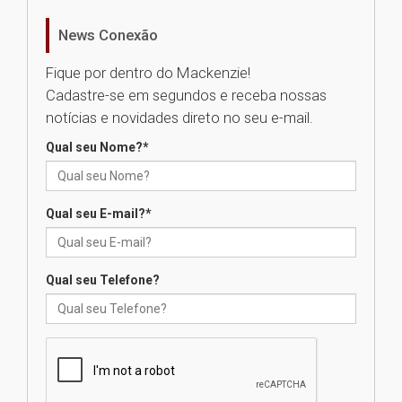
realizará nova edição da Feira
EducationUSA
News Conexão
05.08.2026
Fique por dentro do Mackenzie!
Cadastre-se em segundos e receba nossas
Seminário discute desafios
notícias e novidades direto no seu e-mail.
das novas tecnologias em
sistemas solares residenciais
Qual seu Nome?
*
04.08.2026
Qual seu E-mail?
*
Mackenzie recepciona os
calouros do segundo semestre
de 2026
04.08.2026
Qual seu Telefone?
Como o Colégio Mackenzie
Brasília prepara seus
estudantes para o PAS antes
mesmo do Ensino Médio
04.08.2026