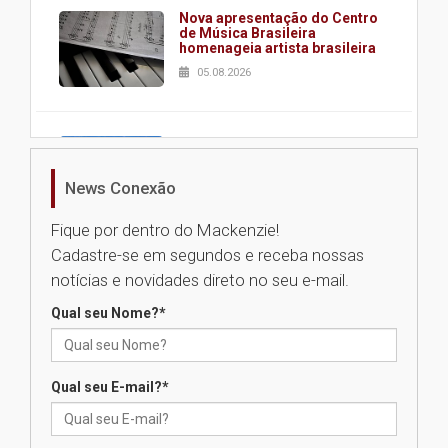
Nova apresentação do Centro
de Música Brasileira
homenageia artista brasileira
05.08.2026
Universidade Mackenzie
realizará nova edição da Feira
EducationUSA
News Conexão
05.08.2026
Fique por dentro do Mackenzie!
Cadastre-se em segundos e receba nossas
Seminário discute desafios
notícias e novidades direto no seu e-mail.
das novas tecnologias em
sistemas solares residenciais
Qual seu Nome?
*
04.08.2026
Qual seu E-mail?
*
Mackenzie recepciona os
calouros do segundo semestre
de 2026
04.08.2026