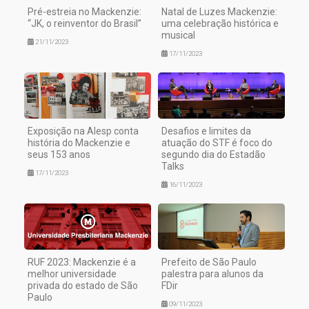
Pré-estreia no Mackenzie:
Natal de Luzes Mackenzie:
“JK, o reinventor do Brasil”
uma celebração histórica e
musical
21/11/2023
17/11/2023
Exposição na Alesp conta
Desafios e limites da
história do Mackenzie e
atuação do STF é foco do
seus 153 anos
segundo dia do Estadão
Talks
17/11/2023
16/11/2023
RUF 2023: Mackenzie é a
Prefeito de São Paulo
melhor universidade
palestra para alunos da
privada do estado de São
FDir
Paulo
09/11/2023