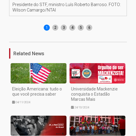
Presidente do STF, ministro Luís Roberto Barroso. FOTO:
Pa
Wilson Camargo/NTAI
Ca
1
2
3
4
5
6
Related News
Eleição Americana: tudo o
Universidade Mackenzie
que você precisa saber
conquista o Estadão
Marcas Mais
04/11/2024
24/10/2024