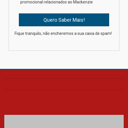
promocional relacionados ao Mackenzie
mesmo do Ensino Médio
04.08.2026
Como os pais podem investir
Fique tranquilo, não encheremos a sua caixa de spam!
na educação dos filhos além da
escola
04.08.2026