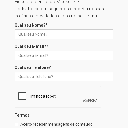
Fique por dentro do Mackenzie!
Cadastre-se em segundos e receba nossas
Universidade Mackenzie
notícias e novidades direto no seu e-mail.
realizará nova edição da Feira
EducationUSA
Qual seu Nome?
*
05.08.2026
Qual seu E-mail?
*
Seminário discute desafios
das novas tecnologias em
sistemas solares residenciais
04.08.2026
Qual seu Telefone?
Mackenzie recepciona os
calouros do segundo semestre
de 2026
04.08.2026
Termos
Como o Colégio Mackenzie
Brasília prepara seus
Aceito receber mensagens de conteúdo
estudantes para o PAS antes