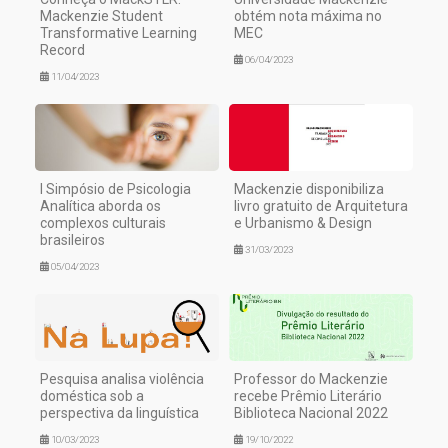
Mackenzie Student
obtém nota máxima no
Transformative Learning
MEC
Record
06/04/2023
11/04/2023
I Simpósio de Psicologia
Mackenzie disponibiliza
Analítica aborda os
livro gratuito de Arquitetura
complexos culturais
e Urbanismo & Design
brasileiros
31/03/2023
05/04/2023
Pesquisa analisa violência
Professor do Mackenzie
doméstica sob a
recebe Prêmio Literário
perspectiva da linguística
Biblioteca Nacional 2022
10/03/2023
19/10/2022