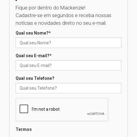
Fique por dentro do Mackenzie!
Cadastre-se em segundos e receba nossas
Universidade Mackenzie
notícias e novidades direto no seu e-mail.
realizará nova edição da Feira
EducationUSA
Qual seu Nome?
*
05.08.2026
Qual seu E-mail?
*
Seminário discute desafios
das novas tecnologias em
sistemas solares residenciais
04.08.2026
Qual seu Telefone?
Mackenzie recepciona os
calouros do segundo semestre
de 2026
04.08.2026
Termos
Como o Colégio Mackenzie