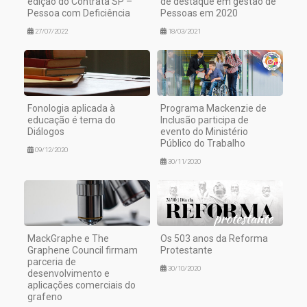
edição do Contrata SP –
de destaque em gestão de
Pessoa com Deficiência
Pessoas em 2020
27/07/2022
18/03/2021
Fonologia aplicada à
Programa Mackenzie de
educação é tema do
Inclusão participa de
Diálogos
evento do Ministério
Público do Trabalho
09/12/2020
30/11/2020
MackGraphe e The
Os 503 anos da Reforma
Graphene Council firmam
Protestante
parceria de
30/10/2020
desenvolvimento e
aplicações comerciais do
grafeno