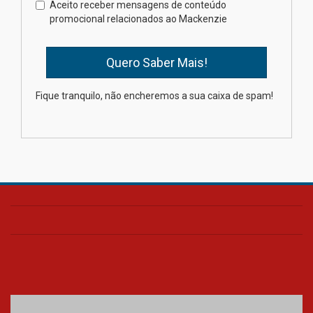
Brasília prepara seus
Aceito receber mensagens de conteúdo
estudantes para o PAS antes
promocional relacionados ao Mackenzie
mesmo do Ensino Médio
04.08.2026
Como os pais podem investir
Fique tranquilo, não encheremos a sua caixa de spam!
na educação dos filhos além da
escola
04.08.2026