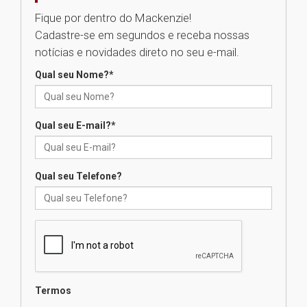
Como o Colégio Mackenzie
Fique por dentro do Mackenzie!
Brasília prepara seus
Cadastre-se em segundos e receba nossas
estudantes para o PAS antes
mesmo do Ensino Médio
notícias e novidades direto no seu e-mail.
04.08.2026
Qual seu Nome?
*
Como os pais podem investir
na educação dos filhos além da
Qual seu E-mail?
*
escola
04.08.2026
Qual seu Telefone?
XIII Fórum de Aprendizagem
Transformadora reúne
docentes para debater
inovação e desafios da
educação superior
04.08.2026
Termos
Professora do Mackenzie é