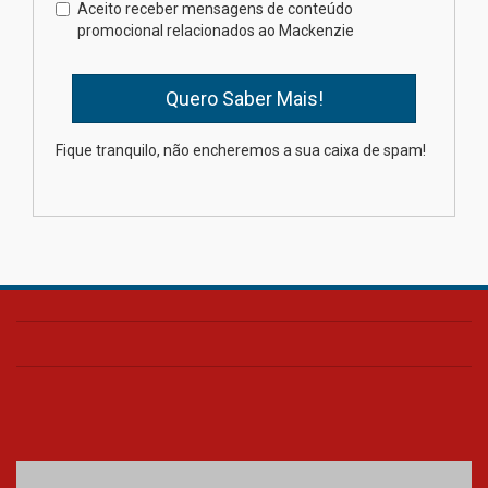
finalista do Prêmio Jabuti com
Aceito receber mensagens de conteúdo
obra sobre ética e arquitetura
promocional relacionados ao Mackenzie
contemporânea
04.08.2026
Semana Internacional
Fique tranquilo, não encheremos a sua caixa de spam!
Mackenzie promove parcerias
internacionais
03.08.2026