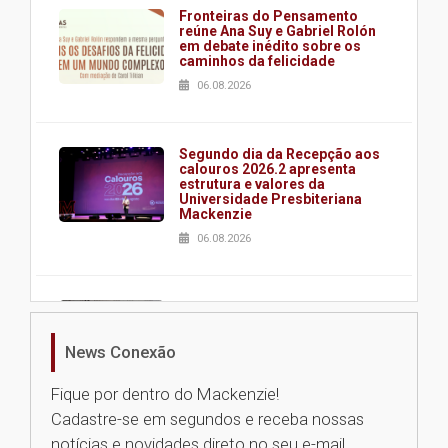
Fronteiras do Pensamento
reúne Ana Suy e Gabriel Rolón
em debate inédito sobre os
caminhos da felicidade
06.08.2026
Segundo dia da Recepção aos
calouros 2026.2 apresenta
estrutura e valores da
Universidade Presbiteriana
Mackenzie
06.08.2026
Nova apresentação do Centro
de Música Brasileira
homenageia artista brasileira
News Conexão
05.08.2026
Fique por dentro do Mackenzie!
Cadastre-se em segundos e receba nossas
Universidade Mackenzie
notícias e novidades direto no seu e-mail.
realizará nova edição da Feira