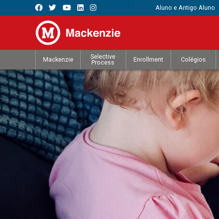
Aluno e Antigo Aluno
Selective
Mackenzie
Enrollment
Colégios
Process