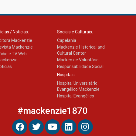
Como os pais podem investir
na educação dos filhos além
da escola
04.08.2026
ídias / Notícias:
Sociais e Culturais:
ditora Mackenzie
Capelania
evista Mackenzie
Mackenzie Historical and
Cultural Center
ádio e TV Web
ackenzie
Mackenzie Voluntário
otícias
Responsabilidade Social
Hospitais:
Hospital Universitário
Evangélico Mackenzie
Hospital Evangélico
#mackenzie1870