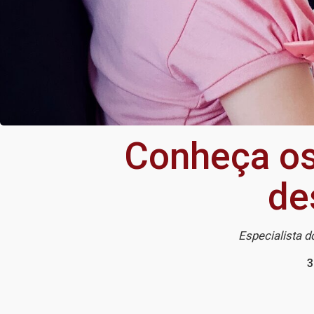
Conheça os
de
Especialista 
3