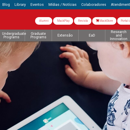
Blog
Library
Eventos
Mídias / Notícias
Colaboradores
Atendimen
Alumni
MackPlay
Revista
MackStore
Portal 
Research
Undergraduate
Graduate
Extensão
EaD
and
Programs
Programs
Innovation