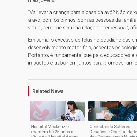
mais jovens.
“Vai levar a criança para a casa da avó? Não deix
a avó, com os primos, com as pessoas da famíli
virtual, tem que ser uma relação interpessoal”, a
Em suma, o excesso de telas no cotidiano das cri
desenvolvimento motor, fala, aspectos psicológic
Portanto, é fundamental que pais, educadores e
impactos e trabalhem juntos para promover um equ
Related News
Hospital Mackenzie
Conectando Saberes:
mantém há 25 anos o
Desafios e Oportunidad
título de “Hospital Amigo
dos Dispositivos Móveis 