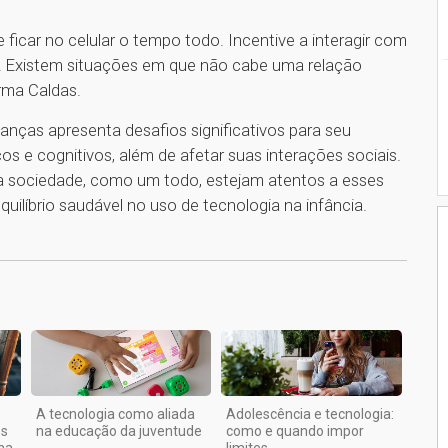
e ficar no celular o tempo todo. Incentive a interagir com
a. Existem situações em que não cabe uma relação
firma Caldas.
anças apresenta desafios significativos para seu
os e cognitivos, além de afetar suas interações sociais.
 a sociedade, como um todo, estejam atentos a esses
ilíbrio saudável no uso de tecnologia na infância.
1
A tecnologia como aliada
Adolescência e tecnologia:
es
na educação da juventude
como e quando impor
na
limites