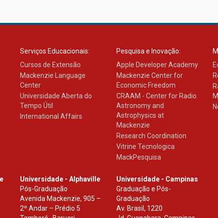
Serviços Educacionais:
Pesquisa e Inovação:
M
Cursos de Extensão
Apple Developer Academy
E
Mackenzie Language
Mackenzie Center for
R
Center
Economic Freedom
R
Universidade Aberta do
CRAAM - Center for Radio
M
Tempo Útil
Astronomy and
N
Astrophysics at
International Affairs
Mackenzie
Research Coordination
Vitrine Tecnologica
MackPesquisa
le
Universidade - Alphaville
Universidade - Campinas
Pós-Graduação
Graduação e Pós-
Avenida Mackenzie, 905 –
Graduação
2º Andar – Prédio 5
Av. Brasil, 1220