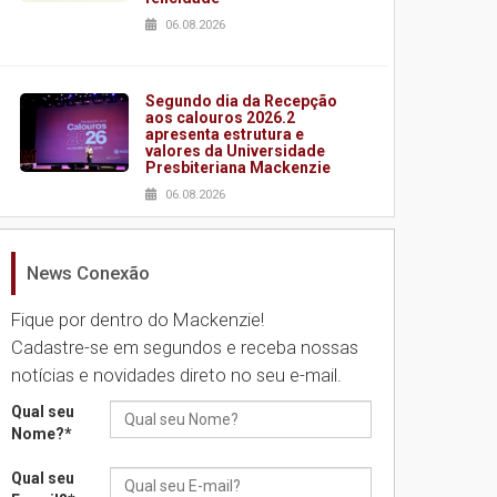
06.08.2026
Segundo dia da Recepção
aos calouros 2026.2
apresenta estrutura e
valores da Universidade
Presbiteriana Mackenzie
06.08.2026
News Conexão
Nova apresentação do
Centro de Música Brasileira
homenageia artista
Fique por dentro do Mackenzie!
brasileira
Cadastre-se em segundos e receba nossas
05.08.2026
notícias e novidades direto no seu e-mail.
Qual seu
Universidade Mackenzie
Nome?
*
realizará nova edição da
Feira EducationUSA
Qual seu
05.08.2026