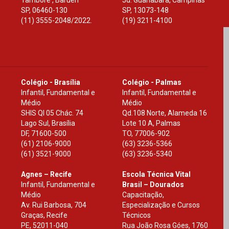
Tamboré , Barueri
Jd. Guanabara, Campinas
SP
,
06460-130
SP
,
13073-148
(11) 3555-2048/2022.
(19) 3211-4100
Colégio - Brasília
Colégio - Palmas
Infantil, Fundamental e
Infantil, Fundamental e
Médio
Médio
SHIS Ql 05 Chác. 74
Qd.108 Norte, Alameda 16
Lago Sul, Brasília
Lote 10 A, Palmas
DF
,
71600-500
TO
,
77006-902
(61) 2106-9000
(63) 3236-5366
(61) 3521-9000
(63) 3236-5340
Agnes – Recife
Escola Técnica Vital
Infantil, Fundamental e
Brasil – Dourados
Médio
Capacitação,
Av. Rui Barbosa, 704
Especialização e Cursos
Graças, Recife
Técnicos
PE
,
52011-040
Rua João Rosa Góes, 1760