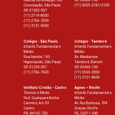
Rua da Consolação, 930
SP
,
06460-130
Consolação, São Paulo
(11) 3555-2181/2159
SP
,
01302-907
(11) 2114-8000
(11) 2766-7000
(11) 3121-4500
Colégio - São Paulo
Colégio - Tamboré
Infantil, Fundamental e
Infantil, Fundamental e
Médio
Médio
Rua Itambé, 145
Av. Mackenzie
Higienópolis, São Paulo
Tamboré, Barueri
SP
,
01239-001
SP
,
06460-130
(11) 2766-7600
(11) 3555-2000
(11) 3121-4600
Instituto Cristão - Castro
Agnes – Recife
Técnico e Médio
Infantil, Fundamental e
Rod. Guataçara Borba
Médio
Carneiro, km 03
Av. Rui Barbosa, 704
Castro
Graças, Recife
PR
,
84165-720
PE
,
52011-040