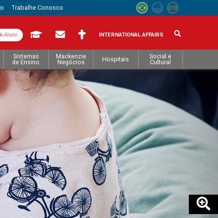
to
Trabalhe Conosco
INTERNATIONAL AFFAIRS
do Aluno
Sistemas
Mackenzie
Social e
Hospitais
de Ensino
Negócios
Cultural