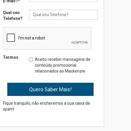
E-mail?
*
Qual seu
Seminário discute desafios
Telefone?
das novas tecnologias em
sistemas solares
residenciais
04.08.2026
Mackenzie recepciona os
Termos
Aceito receber mensagens de
calouros do segundo
conteúdo promocional
semestre de 2026
relacionados ao Mackenzie
04.08.2026
Como o Colégio Mackenzie
Brasília prepara seus
estudantes para o PAS antes
Fique tranquilo, não encheremos a sua caixa de
mesmo do Ensino Médio
spam!
04.08.2026