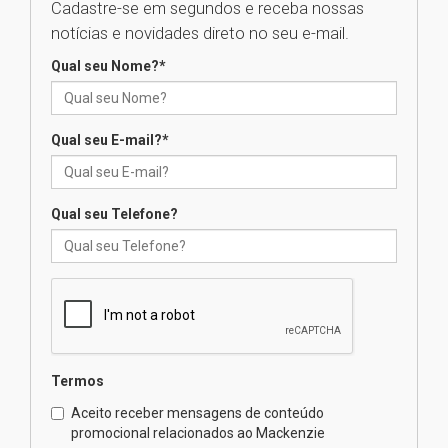
Cadastre-se em segundos e receba nossas
calouros do segundo semestre
de 2026
notícias e novidades direto no seu e-mail.
04.08.2026
Qual seu Nome?
*
Como o Colégio Mackenzie
Brasília prepara seus
Qual seu E-mail?
*
estudantes para o PAS antes
mesmo do Ensino Médio
04.08.2026
Qual seu Telefone?
Como os pais podem investir
na educação dos filhos além da
escola
04.08.2026
XIII Fórum de Aprendizagem
Termos
Transformadora reúne
docentes para debater
Aceito receber mensagens de conteúdo
inovação e desafios da
promocional relacionados ao Mackenzie
educação superior