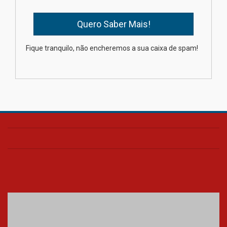
04.08.2026
Professora do Mackenzie é
Fique tranquilo, não encheremos a sua caixa de spam!
finalista do Prêmio Jabuti com
obra sobre ética e arquitetura
contemporânea
04.08.2026