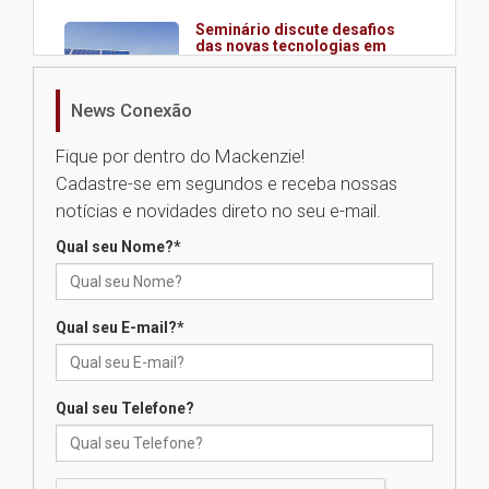
Seminário discute desafios
das novas tecnologias em
sistemas solares residenciais
04.08.2026
News Conexão
Fique por dentro do Mackenzie!
Mackenzie recepciona os
Cadastre-se em segundos e receba nossas
calouros do segundo semestre
de 2026
notícias e novidades direto no seu e-mail.
04.08.2026
Qual seu Nome?
*
Como o Colégio Mackenzie
Brasília prepara seus
Qual seu E-mail?
*
estudantes para o PAS antes
mesmo do Ensino Médio
04.08.2026
Qual seu Telefone?
Como os pais podem investir
na educação dos filhos além da
escola