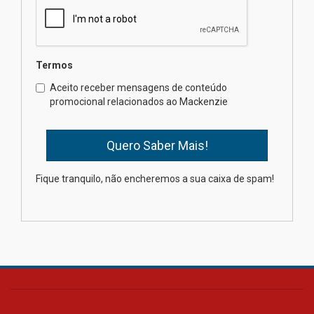
04.08.2026
XIII Fórum de Aprendizagem
Termos
Transformadora reúne
docentes para debater
Aceito receber mensagens de conteúdo
inovação e desafios da
promocional relacionados ao Mackenzie
educação superior
04.08.2026
Professora do Mackenzie é
Fique tranquilo, não encheremos a sua caixa de spam!
finalista do Prêmio Jabuti com
obra sobre ética e arquitetura
contemporânea
04.08.2026