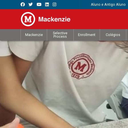
Aluno e Antigo Aluno
Selective
Mackenzie
Enrollment
Colégios
Process