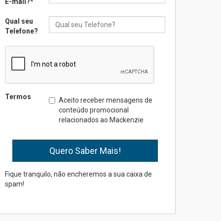
E-mail?
*
Qual seu
Seminário discute desafios
Telefone?
das novas tecnologias em
sistemas solares
residenciais
04.08.2026
Mackenzie recepciona os
Termos
Aceito receber mensagens de
calouros do segundo
conteúdo promocional
semestre de 2026
relacionados ao Mackenzie
04.08.2026
Como o Colégio Mackenzie
Brasília prepara seus
estudantes para o PAS antes
Fique tranquilo, não encheremos a sua caixa de
mesmo do Ensino Médio
spam!
04.08.2026