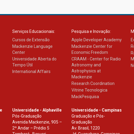
Serviços Educacionais:
Pesquisa e Inovação:
M
Cursos de Extensão
Apple Developer Academy
E
Mackenzie Language
Mackenzie Center for
R
Center
Economic Freedom
R
Universidade Aberta do
CRAAM - Center for Radio
M
Tempo Útil
Astronomy and
N
Astrophysics at
International Affairs
Mackenzie
Research Coordination
Vitrine Tecnologica
MackPesquisa
le
Universidade - Alphaville
Universidade - Campinas
Pós-Graduação
Graduação e Pós-
Avenida Mackenzie, 905 –
Graduação
2º Andar – Prédio 5
Av. Brasil, 1220