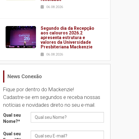
06.08.2026
Segundo dia da Recepção
aos calouros 2026.2
apresenta estrutura e
valores da Universidade
Presbiteriana Mackenzie
06.08.2026
News Conexão
Nova apresentação do
Centro de Música Brasileira
homenageia artista
Fique por dentro do Mackenzie!
brasileira
Cadastre-se em segundos e receba nossas
05.08.2026
notícias e novidades direto no seu e-mail.
Qual seu
Universidade Mackenzie
Nome?
*
realizará nova edição da
Feira EducationUSA
Qual seu
05.08.2026