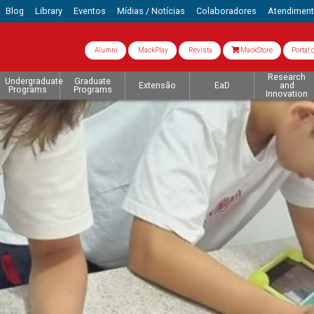
Blog
Library
Eventos
Mídias / Notícias
Colaboradores
Atendimen
Alumni
MackPlay
Revista
MackStore
Portal 
Research
Undergraduate
Graduate
Extensão
EaD
and
Programs
Programs
Innovation