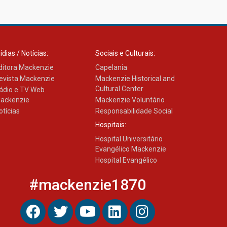
Como os pais podem investir
na educação dos filhos além
da escola
04.08.2026
ídias / Notícias:
Sociais e Culturais:
ditora Mackenzie
Capelania
evista Mackenzie
Mackenzie Historical and
Cultural Center
ádio e TV Web
ackenzie
Mackenzie Voluntário
otícias
Responsabilidade Social
Hospitais:
Hospital Universitário
Evangélico Mackenzie
Hospital Evangélico
#mackenzie1870