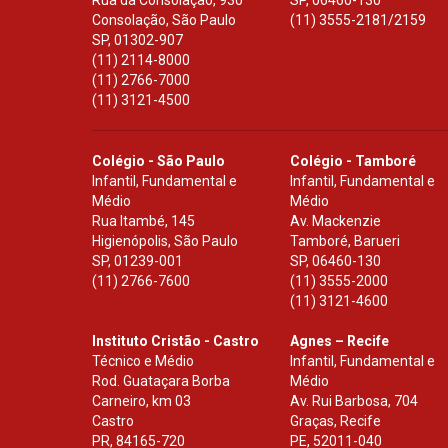
Rua da Consolação, 930
SP
,
06460-130
Consolação, São Paulo
(11) 3555-2181/2159
SP
,
01302-907
(11) 2114-8000
(11) 2766-7000
(11) 3121-4500
Colégio - São Paulo
Colégio - Tamboré
Infantil, Fundamental e
Infantil, Fundamental e
Médio
Médio
Rua Itambé, 145
Av. Mackenzie
Higienópolis, São Paulo
Tamboré, Barueri
SP
,
01239-001
SP
,
06460-130
(11) 2766-7600
(11) 3555-2000
(11) 3121-4600
Instituto Cristão - Castro
Agnes – Recife
Técnico e Médio
Infantil, Fundamental e
Rod. Guataçara Borba
Médio
Carneiro, km 03
Av. Rui Barbosa, 704
Castro
Graças, Recife
PR
,
84165-720
PE
,
52011-040