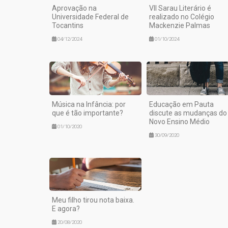
Aprovação na
VII Sarau Literário é
Universidade Federal de
realizado no Colégio
Tocantins
Mackenzie Palmas
04/12/2024
01/10/2024
Música na Infância: por
Educação em Pauta
que é tão importante?
discute as mudanças do
Novo Ensino Médio
01/10/2020
30/09/2020
Meu filho tirou nota baixa.
E agora?
20/08/2020