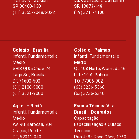
Tamboré , Barueri
Jd. Guanabara, Campinas
SP
,
06460-130
SP
,
13073-148
(11) 3555-2048/2022.
(19) 3211-4100
Colégio - Brasília
Colégio - Palmas
Infantil, Fundamental e
Infantil, Fundamental e
Médio
Médio
SHIS Ql 05 Chác. 74
Qd.108 Norte, Alameda 16
Lago Sul, Brasília
Lote 10 A, Palmas
DF
,
71600-500
TO
,
77006-902
(61) 2106-9000
(63) 3236-5366
(61) 3521-9000
(63) 3236-5340
Agnes – Recife
Escola Técnica Vital
Infantil, Fundamental e
Brasil – Dourados
Médio
Capacitação,
Av. Rui Barbosa, 704
Especialização e Cursos
Graças, Recife
Técnicos
PE
,
52011-040
Rua João Rosa Góes, 1760