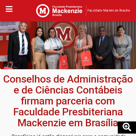
Faculdade Mackenzie Brasília
Conselhos de Administração
e de Ciências Contábeis
firmam parceria com
Faculdade Presbiteriana
Mackenzie em Brasília