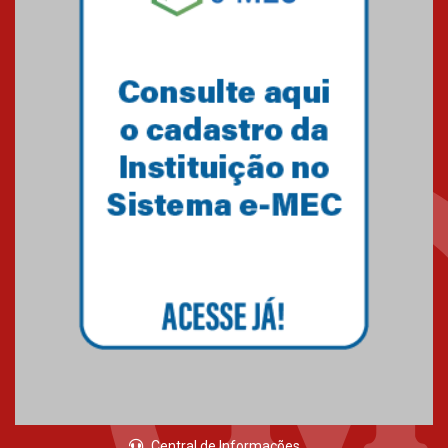
Alunas e funcionárias da
Faculdade Mackenzie Brasília
participam da Pink For Life Run
10.10.2024
Professor da Faculdade
Mackenzie Brasília participa do
maior evento contábil do Brasil
04.10.2024
FPMB participa da feira de
profissões no Colégio
Mackenzie Brasília
16.09.2024
Central de Informações