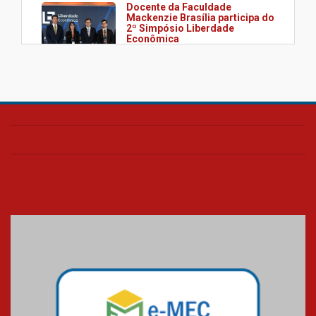
Docente da Faculdade
Mackenzie Brasília participa do
2º Simpósio Liberdade
Econômica
07.11.2024
Experiência Mackenzie: alunos
do ensino médio conhecem
estrutura da Faculdade em
Brasília
28.10.2024
Fórum de Contadores
Governamentais da América
Latina conta com participação
de professor da Faculdade
Presbiteriana Mackenzie
Brasília
17.10.2024