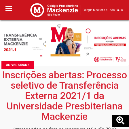
Colégio Mackenzie - São Paulo
UNIVERSIDADE
Inscrições abertas: Processo
seletivo de Transferência
Externa 2021/1 da
Universidade Presbiteriana
Mackenzie