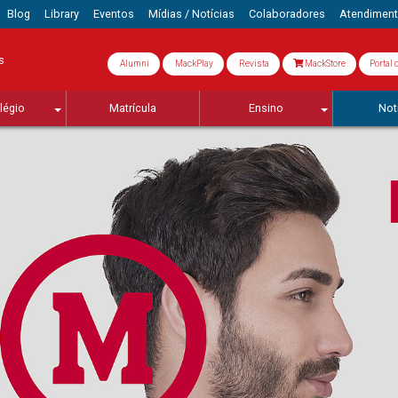
Blog
Library
Eventos
Mídias / Notícias
Colaboradores
Atendimen
s
Alumni
MackPlay
Revista
MackStore
Portal 
légio
Matrícula
Ensino
Not