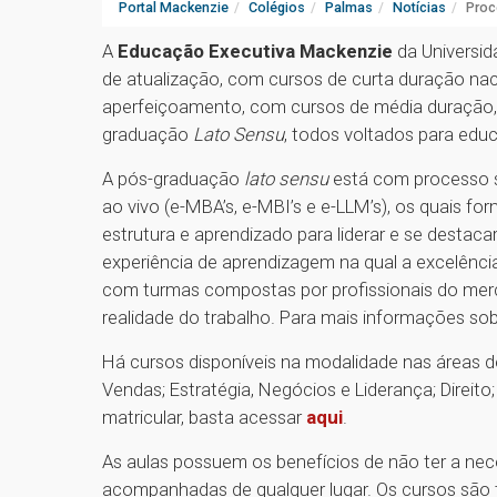
Portal Mackenzie
Colégios
Palmas
Notícias
Proc
A
Educação Executiva Mackenzie
da Universid
de atualização, com cursos de curta duração nac
aperfeiçoamento, com cursos de média duração, 
graduação
Lato Sensu
, todos voltados para edu
A pós-graduação
lato sensu
está com processo s
ao vivo (e-MBA’s, e-MBI’s e e-LLM’s), os quais f
estrutura e aprendizado para liderar e se desta
experiência de aprendizagem na qual a excelênc
com turmas compostas por profissionais do mer
realidade do trabalho. Para mais informações so
Há cursos disponíveis na modalidade nas áreas d
Vendas; Estratégia, Negócios e Liderança; Direit
matricular, basta acessar
aqui
.
As aulas possuem os benefícios de não ter a ne
acompanhadas de qualquer lugar. Os cursos são