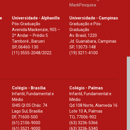
MackPesquisa
le
Universidade - Alphaville
Universidade - Campinas
Pós-Graduação
Graduação e Pós-
Avenida Mackenzie, 905 –
Graduação
2º Andar – Prédio 5
Av. Brasil, 1220
Tamboré , Barueri
Jd. Guanabara, Campinas
SP
,
06460-130
SP
,
13073-148
(11) 3555-2048/2022.
(19) 3211-4100
Colégio - Brasília
Colégio - Palmas
Infantil, Fundamental e
Infantil, Fundamental e
Médio
Médio
SHIS Ql 05 Chác. 74
Qd.108 Norte, Alameda 16
Lago Sul, Brasília
Lote 10 A, Palmas
DF
,
71600-500
TO
,
77006-902
(61) 2106-9000
(63) 3236-5366
(61) 3521-9000
(63) 3236-5340