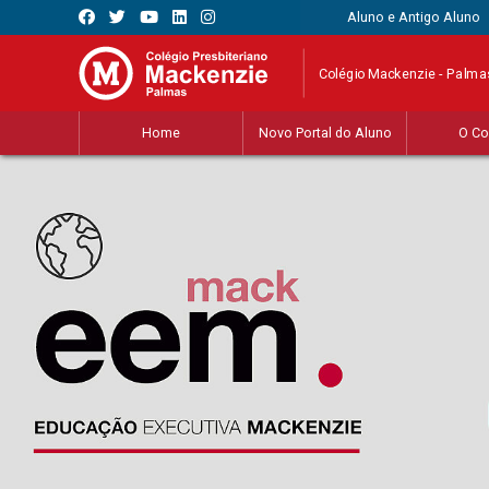
Aluno e Antigo Aluno
Colégio Mackenzie - Palma
Home
Novo Portal do Aluno
O Co