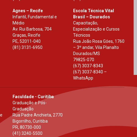
Agnes – Recife
Escola Técnica Vital
Infantil, Fundamental e
Brasil – Dourados
Médio
Capacitação,
Av. Rui Barbosa, 704
Especialização e Cursos
Graças, Recife
Técnicos
PE
,
52011-040
Rua João Rosa Góes, 1760
(81) 3131-6950
– 3º andar, Vila Planalto
Dourados
/
MS
79825-070
(67) 3037-8343
(67) 3037-8340 –
WhatsApp
Faculdade - Curitiba
Graduação e Pós-
Graduação
 e
Rua Padre Anchieta, 2770
Bigorrilho, Curitiba
PR
,
80730-000
(41) 3240-5500