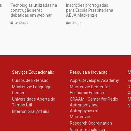
al
Tecnologias utilizadas na
Inscrições prorrogadas
construção serão
para Escola Presbiteriana
debatidas em webinar
AEJA Mackenzie
04/06/2021
01/06/2021
Serviços Educacionais:
Pesquisa e Inovação:
M
Cursos de Extensão
Apple Developer Academy
E
Mackenzie Language
Mackenzie Center for
R
Center
Economic Freedom
R
Universidade Aberta do
CRAAM - Center for Radio
M
Tempo Útil
Astronomy and
N
Astrophysics at
International Affairs
Mackenzie
Research Coordination
Vitrine Tecnologica