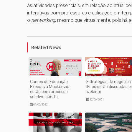
às atividades presenciais, em relação ao atual 
interativas com professores e aplicação em temp
o
networking
, mesmo que virtualmente, pois há a
Related News
Cursos de Educação
Estratégias de negócios
Executiva Mackenzie
iFood serão discutidas 
estão com processo
webinar
seletivo aberto
22/06/2021
01/02/2022