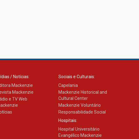
ídias / Notícias:
Sociais e Culturais:
ditora Mackenzie
Capelania
evista Mackenzie
Mackenzie Historical and
Cultural Center
ádio e TV Web
ackenzie
Mackenzie Voluntário
otícias
Responsabilidade Social
Hospitais:
Hospital Universitário
Evangélico Mackenzie