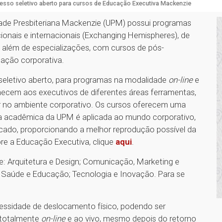
esso seletivo aberto para cursos de Educação Executiva Mackenzie
ade Presbiteriana Mackenzie (UPM) possui programas
ionais e internacionais (Exchanging Hemispheres), de
além de especializações, com cursos de pós-
cação corporativa.
eletivo aberto, para programas na modalidade
on-line
e
ornecem aos executivos de diferentes áreas ferramentas,
car no ambiente corporativo. Os cursos oferecem uma
ia acadêmica da UPM é aplicada ao mundo corporativo,
cado, proporcionando a melhor reprodução possível da
bre a Educação Executiva, clique
aqui
.
e: Arquitetura e Design; Comunicação, Marketing e
o; Saúde e Educação; Tecnologia e Inovação. Para se
cessidade de deslocamento físico, podendo ser
 totalmente
on-line
e ao vivo, mesmo depois do retorno