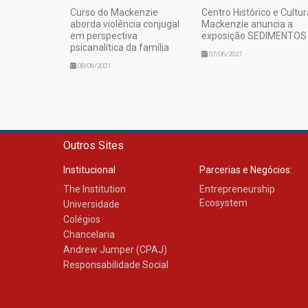
Curso do Mackenzie
Centro Histórico e Cultur
aborda violência conjugal
Mackenzie anuncia a
em perspectiva
exposição SEDIMENTOS
psicanalítica da família
07/06/2021
08/06/2021
Outros Sites
Institucional
Parcerias e Negócios:
The Institution
Entrepreneurship
Ecosystem
Universidade
Colégios
Chancelaria
Andrew Jumper (CPAJ)
Responsabilidade Social