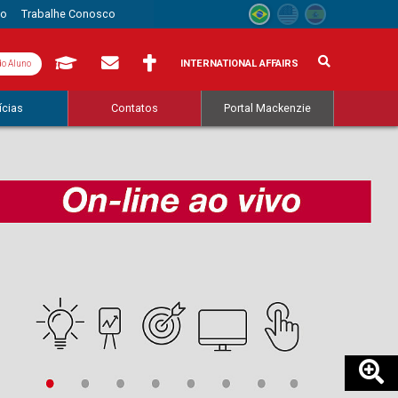
to
Trabalhe Conosco
INTERNATIONAL AFFAIRS
do Aluno
ícias
Contatos
Portal Mackenzie