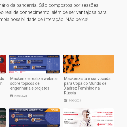
cenário da pandemia. São compostos por sessões
o real de conhecimento, além de ser vantajosa para
mpla possibilidade de interação. Não perca!
1
 do
Mackenzie realiza webinar
Mackenzista é convocada
em
sobre tópicos de
para Copa do Mundo de
engenharia e projetos
Xadrez Feminino na
Rússia
14/06/2021
11/06/2021