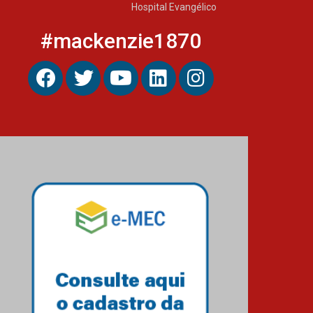
Hospital Evangélico
#mackenzie1870