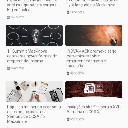
Espaço físico da Incubadora
Economia Criativa é tema de
será inaugurado no campus
livro lançado no Mackenzie
Higienópolis
08/06/2022
24/10/2022
1º Summit MackInova
INOVAMACK promove série
apresenta novas formas de
de webinars sobre
empreendedorismo
empreendedorismo e
inovação
24/05/2022
08/06/2020
Papel da mulher na economia
Inscrições abertas para a XVIII
e nos negócios marca
Semana do CCSA
Semana do CCSA no
26/04/2019
Mackenzie