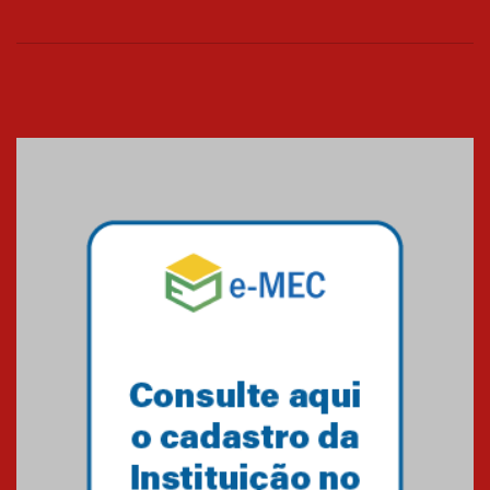
26.03.2026
Cerimônia do Jaleco marca
entrada de novos alunos de
Medicina em Alphaville
09.03.2026
Mackenzie mobiliza campanha
solidária para apoiar famílias em
Minas Gerais
05.03.2026
Primeiro culto do ano ressalta o
agradecimento
27.02.2026