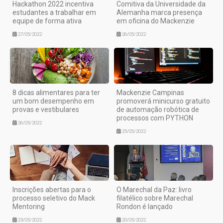
Hackathon 2022 incentiva
Comitiva da Universidade da
estudantes a trabalhar em
Alemanha marca presença
equipe de forma ativa
em oficina do Mackenzie
27/05/2022
26/05/2022
8 dicas alimentares para ter
Mackenzie Campinas
um bom desempenho em
promoverá minicurso gratuito
provas e vestibulares
de automação robótica de
processos com PYTHON
26/05/2022
25/05/2022
Inscrições abertas para o
O Marechal da Paz: livro
processo seletivo do Mack
filatélico sobre Marechal
Mentoring
Rondon é lançado
23/05/2022
20/05/2022