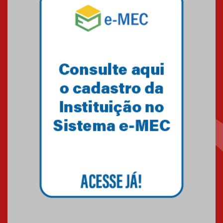
Mackenzie mobiliza campanha
solidária para apoiar famílias em
Minas Gerais
05.03.2026
Primeiro culto do ano ressalta o
agradecimento
27.02.2026
Mackenzie recepciona calouros
do primeiro semestre de 2026
06.02.2026