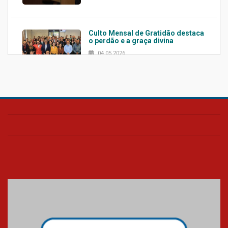
Culto Mensal de Gratidão destaca
o perdão e a graça divina
04.05.2026
Confira como foi o culto mensal
de março
26.03.2026
Cerimônia do Jaleco marca
entrada de novos alunos de
Medicina em Alphaville
09.03.2026