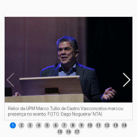
Reitor da UPM Marco Tullio de Castro Vasconcelos marcou
presença no evento. FOTO: Dago Nogueira/ NTAI.
1
2
3
4
5
6
7
8
9
10
11
12
13
14
15
16
17