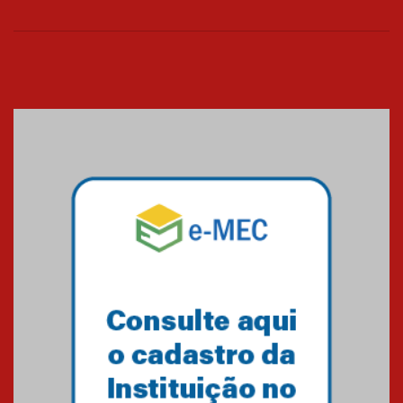
26.03.2026
Cerimônia do Jaleco marca
entrada de novos alunos de
Medicina em Alphaville
09.03.2026
Mackenzie mobiliza campanha
solidária para apoiar famílias em
Minas Gerais
05.03.2026
Primeiro culto do ano ressalta o
agradecimento
27.02.2026