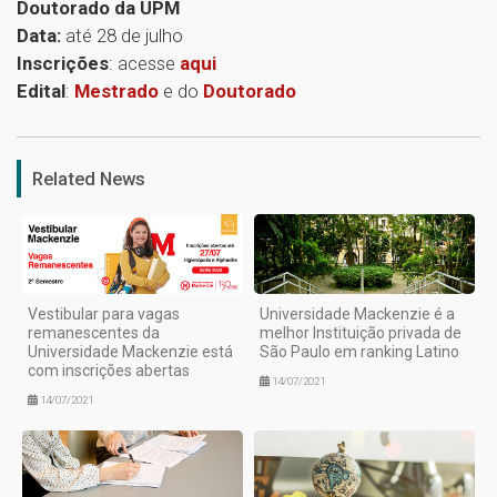
Doutorado da UPM
Data:
até 28 de julho
Inscrições
: acesse
aqui
Edital
:
Mestrado
e do
Doutorado
1
Related News
Vestibular para vagas
Universidade Mackenzie é a
remanescentes da
melhor Instituição privada de
Universidade Mackenzie está
São Paulo em ranking Latino
com inscrições abertas
14/07/2021
14/07/2021