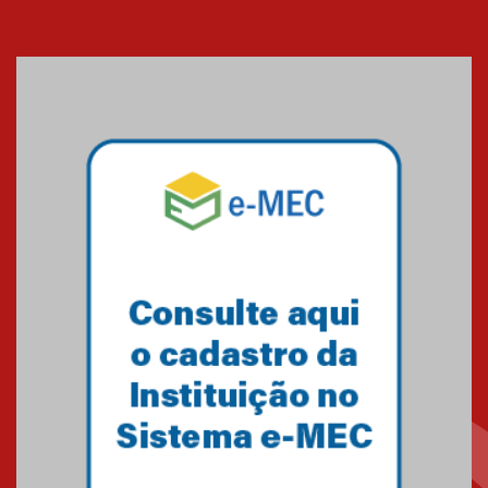
Cerimônia do Jaleco marca
entrada de novos alunos de
Medicina em Alphaville
09.03.2026
Mackenzie mobiliza campanha
solidária para apoiar famílias em
Minas Gerais
05.03.2026
Primeiro culto do ano ressalta o
agradecimento
27.02.2026
Mackenzie recepciona calouros
do primeiro semestre de 2026