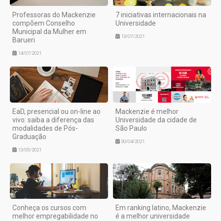
Professoras do Mackenzie
7 iniciativas internacionais na
compõem Conselho
Universidade
Municipal da Mulher em
13/07/2021
Barueri
14/07/2021
EaD, presencial ou on-line ao
Mackenzie é melhor
vivo: saiba a diferença das
Universidade da cidade de
modalidades de Pós-
São Paulo
Graduação
30/04/2021
13/05/2021
Conheça os cursos com
Em ranking latino, Mackenzie
melhor empregabilidade no
é a melhor universidade