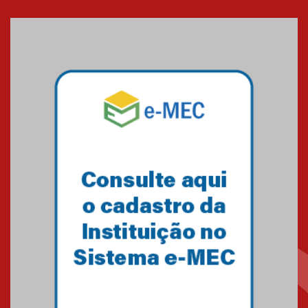
Cerimônia do Jaleco marca
entrada de novos alunos de
Medicina em Alphaville
09.03.2026
Mackenzie mobiliza campanha
solidária para apoiar famílias em
Minas Gerais
05.03.2026
Primeiro culto do ano ressalta o
agradecimento
27.02.2026
Mackenzie recepciona calouros
do primeiro semestre de 2026
06.02.2026