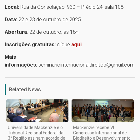
Local:
Rua da Consolação, 930 – Prédio 24, sala 108
Data:
22 e 23 de outubro de 2025
Abertura
: 22 de outubro, às 18h
Inscrições gratuitas:
clique
aqui
Mais
informações:
seminariointernacionaldireitop@gmail.com
1
Related News
Universidade Mackenzie e o
Mackenzie recebe VI
Tribunal Regional Federal da
Congresso Internacional de
3ª Região assinam acordo de
Biodireito e Desenvolvimento