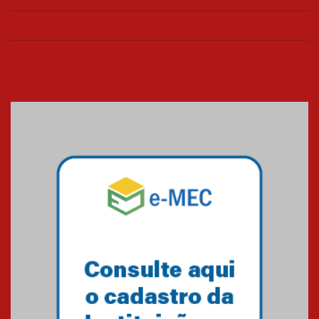
de março
26.03.2026
Cerimônia do Jaleco marca
entrada de novos alunos de
Medicina em Alphaville
09.03.2026
Mackenzie mobiliza campanha
solidária para apoiar famílias em
Minas Gerais
05.03.2026
Primeiro culto do ano ressalta o
agradecimento
27.02.2026