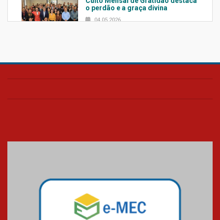
Culto Mensal de Gratidão destaca
o perdão e a graça divina
04.05.2026
Confira como foi o culto mensal
de março
26.03.2026
Cerimônia do Jaleco marca
entrada de novos alunos de
Medicina em Alphaville
09.03.2026
Mackenzie mobiliza campanha
solidária para apoiar famílias em
Minas Gerais